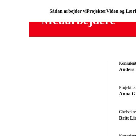
Sådan arbejder vi
Projekter
Viden og Lær
Medarbejdere
Konsulent
Anders 
Projektl
Anna Gr
Chefsekre
Britt L