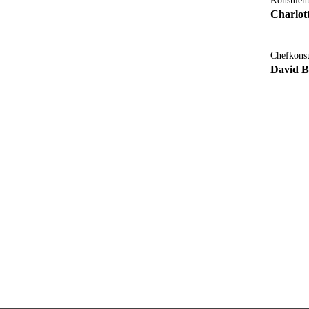
Konsulen
Charlot
Chefkonsu
David B