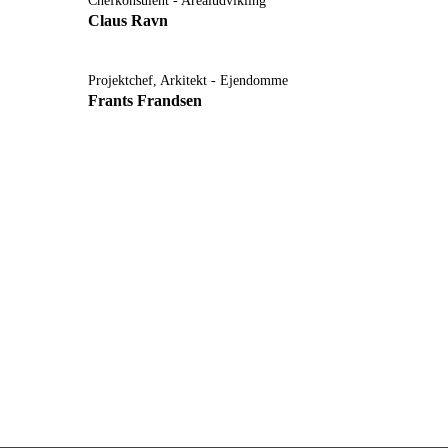
Chefkonsulent - Arealudvikling
Claus Ravn
Projektchef, Arkitekt - Ejendomme
Frants Frandsen