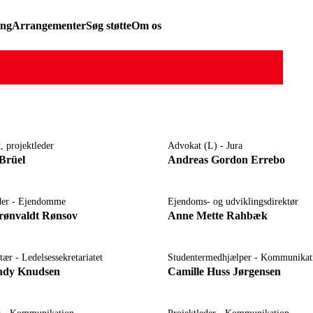
ing
Arrangementer
Søg støtte
Om os
, projektleder
Advokat (L) - Jura
Brüel
Andreas Gordon Errebo
eder - Ejendomme
Ejendoms- og udviklingsdirektør
ønvaldt Rønsov
Anne Mette Rahbæk
tær - Ledelsessekretariatet
Studentermedhjælper - Kommunikat
indy Knudsen
Camille Huss Jørgensen