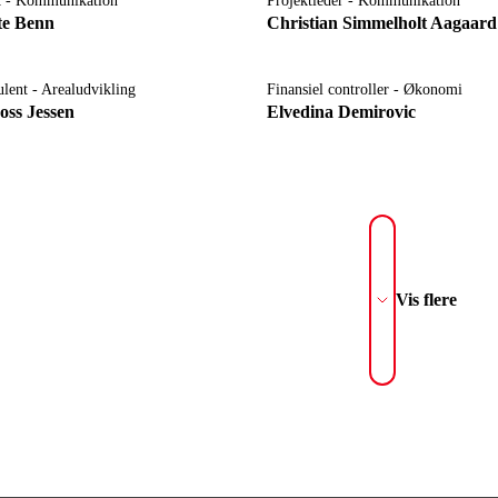
t - Kommunikation
Projektleder - Kommunikation
te Benn
Christian Simmelholt Aagaard
lent - Arealudvikling
Finansiel controller - Økonomi
oss Jessen
Elvedina Demirovic
Vis flere