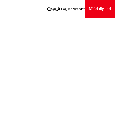
Meld dig ind
Søg
Log ind
Nyheder