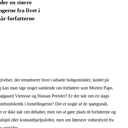
 der en større
gerne fra livet i
år forfatterne
velser, der tematiserer livet i udsatte boligområder, landet på
Og kan man sige noget samlende om forfattere som Morten Pape,
aard Viemose og Hassan Preisler? Er der tale om en slags
samfundskritik i fortællingerne? Det er nogle af de spørgsmål,
 er ikke tale om debatter, men om at gøre plads til forfatterne og
dspil eller kontanthjælpslofter, men om litterære vidnesbyrd fra
se områder.