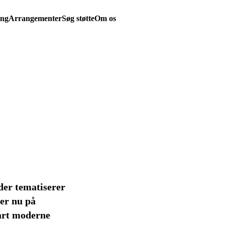
ing
Arrangementer
Søg støtte
Om os
der tematiserer
der nu på
 art moderne