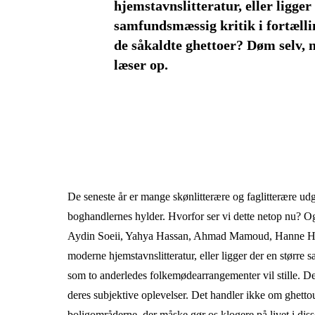
hjemstavnslitteratur, eller ligger
samfundsmæssig kritik i fortællin
de såkaldte ghettoer? Døm selv, n
læser op.
De seneste år er mange skønlitterære og faglitterære udgi
boghandlernes hylder. Hvorfor ser vi dette netop nu? 
Aydin Soeii, Yahya Hassan, Ahmad Mamoud, Hanne Højg
moderne hjemstavnslitteratur, eller ligger der en større 
som to anderledes folkemødearrangementer vil stille. Der
deres subjektive oplevelser. Det handler ikke om ghettou
boligområderne, der måske gør os klogere på livet i dis