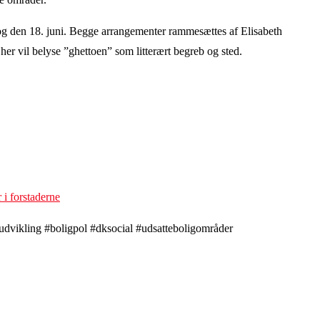
og den 18. juni. Begge arrangementer rammesættes af Elisabeth
 her vil belyse ”ghettoen” som litterært begreb og sted.
 i forstaderne
vikling #boligpol #dksocial #udsatteboligområder