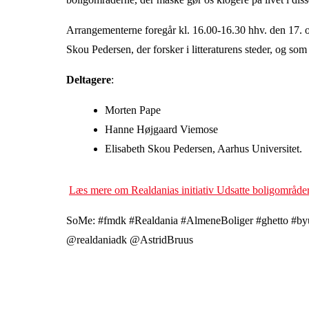
Arrangementerne foregår kl. 16.00-16.30 hhv. den 17. 
Skou Pedersen, der forsker i litteraturens steder, og som
Deltagere
:
Morten Pape
Hanne Højgaard Viemose
Elisabeth Skou Pedersen, Aarhus Universitet.
Læs mere om Realdanias initiativ Udsatte boligområder
SoMe: #fmdk #Realdania #AlmeneBoliger #ghetto #byud
@realdaniadk @AstridBruus