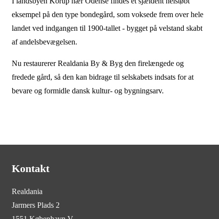
I landsbyen Korup nær Odense findes et sjældent helstøbt
eksempel på den type bondegård, som voksede frem over hele
landet ved indgangen til 1900-tallet - bygget på velstand skabt
af andelsbevægelsen.
Nu restaurerer Realdania By & Byg den firelængede og
fredede gård, så den kan bidrage til selskabets indsats for at
bevare og formidle dansk kultur- og bygningsarv.
Kontakt
Realdania
Jarmers Plads 2
1551 København V