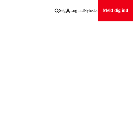
Meld dig ind
Søg
Log ind
Nyheder