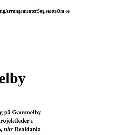
ing
Arrangementer
Søg støtte
Om os
lby
ing på Gammelby
rojektleder i
n, når Realdania