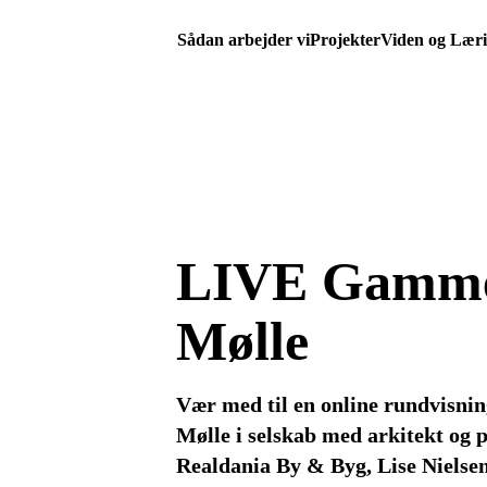
Sådan arbejder vi
Projekter
Viden og Lær
LIVE Gamme
Mølle
Vær med til en online rundvisn
Mølle i selskab med arkitekt og p
Realdania By & Byg, Lise Nielse