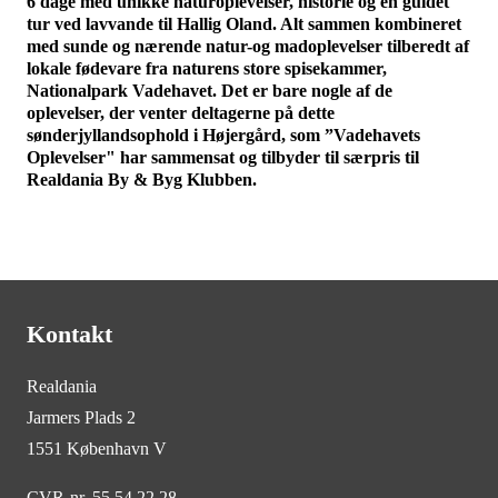
6 dage med unikke naturoplevelser, historie og en guidet
tur ved lavvande til Hallig Oland. Alt sammen kombineret
med sunde og nærende natur-og madoplevelser tilberedt af
lokale fødevare fra naturens store spisekammer,
Nationalpark Vadehavet. Det er bare nogle af de
oplevelser, der venter deltagerne på dette
sønderjyllandsophold i Højergård, som ”Vadehavets
Oplevelser" har sammensat og tilbyder til særpris til
Realdania By & Byg Klubben.
Kontakt
Realdania
Jarmers Plads 2
1551 København V
CVR-nr. 55 54 22 28