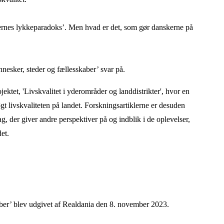
ternes lykkeparadoks’. Men hvad er det, som gør danskerne på
nesker, steder og fællesskaber’ svar på.
jektet, 'Livskvalitet i yderområder og landdistrikter', hvor en
t livskvaliteten på landet. Forskningsartiklerne er desuden
g, der giver andre perspektiver på og indblik i de oplevelser,
det.
aber’ blev udgivet af Realdania den 8. november 2023.