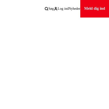
Meld dig ind
Søg
Log ind
Nyheder