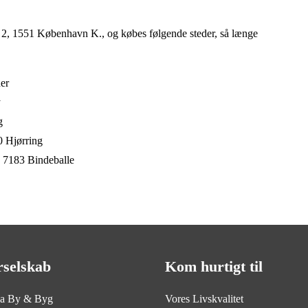
s 2, 1551 København K., og købes følgende steder, så længe
er
y
g
0 Hjørring
 7183 Bindeballe
rselskab
Kom hurtigt til
ia By & Byg
Vores Livskvalitet