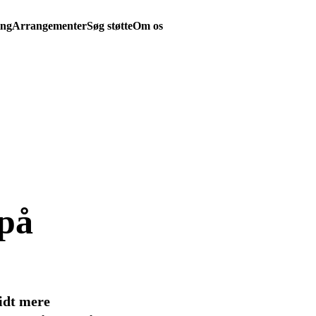
ing
Arrangementer
Søg støtte
Om os
 på
idt mere