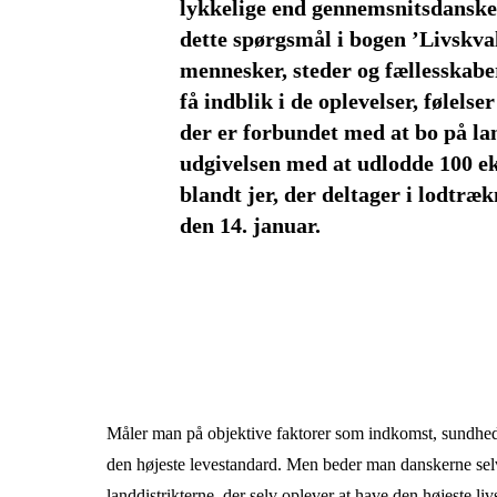
lykkelige end gennemsnitsdanske
dette spørgsmål i bogen ’Livskval
mennesker, steder og fællesskabe
få indblik i de oplevelser, følelse
der er forbundet med at bo på lan
udgivelsen med at udlodde 100 e
blandt jer, der deltager i lodtræ
den 14. januar.
Måler man på objektive faktorer som indkomst, sundhed 
den højeste levestandard. Men beder man danskerne selv o
landdistrikterne, der selv oplever at have den højeste livs