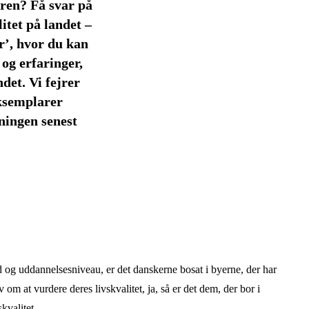
ren? Få svar på
itet på landet –
r’, hvor du kan
r og erfaringer,
det. Vi fejrer
ksemplarer
kningen senest
og uddannelsesniveau, er det danskerne bosat i byerne, der har
m at vurdere deres livskvalitet, ja, så er det dem, der bor i
kvalitet.