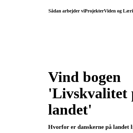
Sådan arbejder vi
Projekter
Viden og Lær
Vind bogen
'Livskvalitet
landet'
Hvorfor er danskerne på landet l