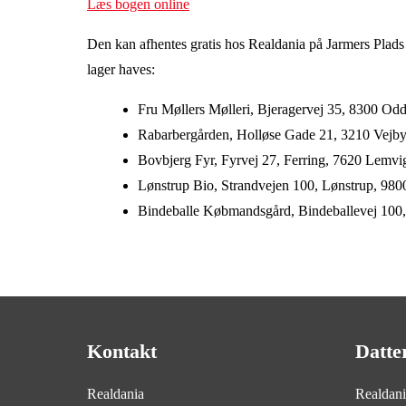
Læs bogen online
Den kan afhentes gratis hos Realdania på Jarmers Plad
lager haves:
Fru Møllers Mølleri, Bjeragervej 35, 8300 Odd
Rabarbergården, Holløse Gade 21, 3210 Vejb
Bovbjerg Fyr, Fyrvej 27, Ferring, 7620 Lemvi
Lønstrup Bio, Strandvejen 100, Lønstrup, 980
Bindeballe Købmandsgård, Bindeballevej 100,
Kontakt
Datte
Realdania
Realdan