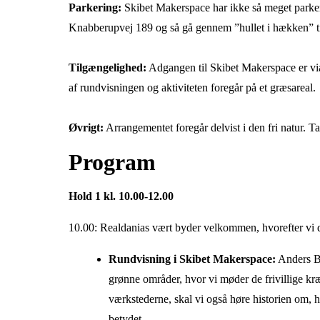
Parkering:
Skibet Makerspace har ikke så meget parkeri
Knabberupvej 189 og så gå gennem ”hullet i hækken” t
Tilgængelighed:
Adgangen til Skibet Makerspace er via
af rundvisningen og aktiviteten foregår på et græsareal.
Øvrigt:
Arrangementet foregår delvist i den fri natur. T
Program
Hold 1 kl. 10.00-12.00
10.00: Realdanias vært byder velkommen, hvorefter vi del
Rundvisning i Skibet Makerspace:
Anders Br
grønne områder, hvor vi møder de frivillige kr
værkstederne, skal vi også høre historien om, h
betydet.