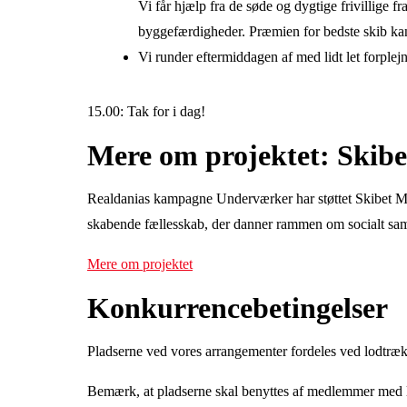
Vi får hjælp fra de søde og dygtige frivillige f
byggefærdigheder. Præmien for bedste skib kan g
Vi runder eftermiddagen af med lidt let forplej
15.00: Tak for i dag!
Mere om projektet: Skib
Realdanias kampagne Underværker har støttet Skibet Mak
skabende fællesskab, der danner rammen om socialt sa
Mere om projektet
Konkurrencebetingelser
Pladserne ved vores arrangementer fordeles ved lodtræ
Bemærk, at pladserne skal benyttes af medlemmer med l