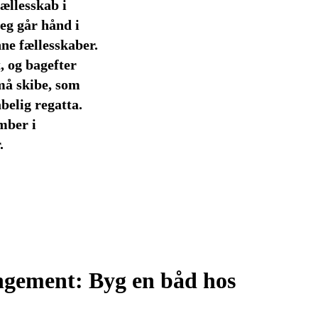
fællesskab i
eg går hånd i
e fællesskaber.
t, og bagefter
må skibe, som
belig regatta.
ember i
.
gement: Byg en båd hos