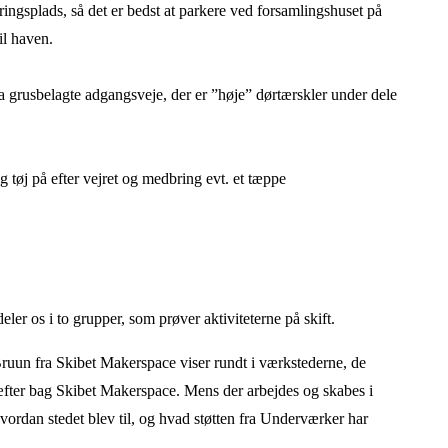
ngsplads, så det er bedst at parkere ved forsamlingshuset på
il haven.
 grusbelagte adgangsveje, der er ”høje” dørtærskler under dele
ag tøj på efter vejret og medbring evt. et tæppe
er os i to grupper, som prøver aktiviteterne på skift.
uun fra Skibet Makerspace viser rundt i værkstederne, de
æfter bag Skibet Makerspace. Mens der arbejdes og skabes i
vordan stedet blev til, og hvad støtten fra Underværker har