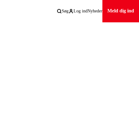
Meld dig ind
Søg
Log ind
Nyheder