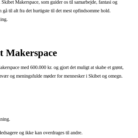
ra Skibet Makerspace, som guider os til samarbejde, fantasi og
å til alt fra det hurtigste til det mest opfindsomme hold.
ning.
et Makerspace
erspace med 600.000 kr. og gjort det muligt at skabe et grønt,
mvær og meningsfulde møder for mennesker i Skibet og omegn.
kning.
edsagere og ikke kan overdrages til andre.