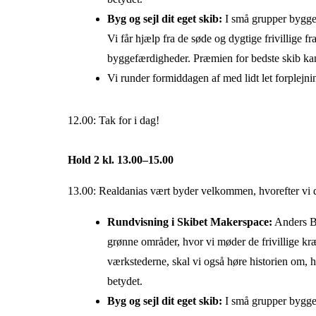
Byg og sejl dit eget skib:
I små grupper bygger
Vi får hjælp fra de søde og dygtige frivillige f
byggefærdigheder. Præmien for bedste skib kan g
Vi runder formiddagen af med lidt let forplejn
12.00: Tak for i dag!
Hold 2 kl. 13.00–15.00
13.00: Realdanias vært byder velkommen, hvorefter vi del
Rundvisning i Skibet Makerspace:
Anders Br
grønne områder, hvor vi møder de frivillige kr
værkstederne, skal vi også høre historien om, h
betydet.
Byg og sejl dit eget skib:
I små grupper bygger