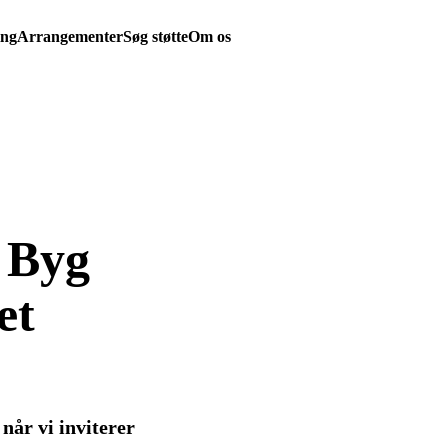
ing
Arrangementer
Søg støtte
Om os
 Byg
et
når vi inviterer