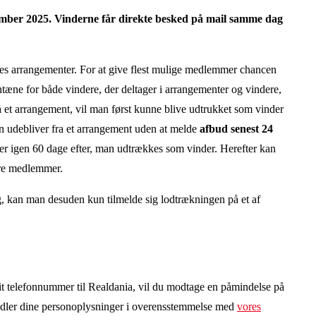
ember 2025
. Vinderne får direkte besked på mail samme dag
res arrangementer. For at give flest mulige medlemmer chancen
rantæne for både vindere, der deltager i arrangementer og vindere,
 et arrangement, vil man først kunne blive udtrukket som vinder
n udebliver fra et arrangement uden at melde
afbud senest 24
der igen 60 dage efter, man udtrækkes som vinder. Herefter kan
dre medlemmer.
, kan man desuden kun tilmelde sig lodtrækningen på et af
dit telefonnummer til Realdania, vil du modtage en påmindelse på
dler dine personoplysninger i overensstemmelse med
vores