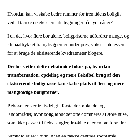
Hvordan kan vi skabe bedre rammer for fremtidens boligliv
ved at tænke de eksisterende bygninger på nye måder?
I en tid, hvor flere bor alene, boligpriserne udfordrer mange, og
klimaaftrykket fra nybyggeri er under pres, vokser interessen
for at bruge de eksisterende kvadratmeter klogere.
Derfor sætter dette debatmøde fokus på, hvordan
transformation, opdeling og mere fleksibel brug af den
eksisterende boligmasse kan skabe plads til flere og mere
mangfoldige boligformer.
Behovet er særligt tydeligt i forstæder, oplandet og
landområder, hvor boligudbuddet ofte domineres af store huse,
som ikke passer til f.eks. singler, fraskilte eller enlige forældre.
Samtidig rejser udviklingen en række centrale spørgsmål: