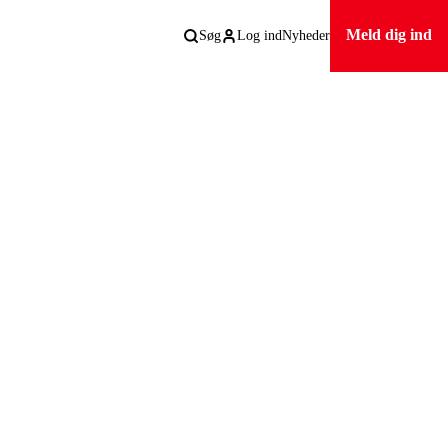
Meld dig ind
Søg
Log ind
Nyheder