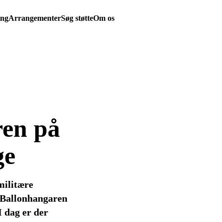
ing
Arrangementer
Søg støtte
Om os
ren på
ge
militære
f Ballonhangaren
 dag er der