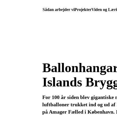
Sådan arbejder vi
Projekter
Viden og Lær
Ballonhanga
Islands Bryg
For 100 år siden blev gigantiske 
luftballoner trukket ind og ud a
på Amager Fælled i København. I