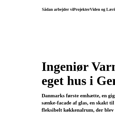
Sådan arbejder vi
Projekter
Viden og Lær
Ingeniør Var
eget hus i Ge
Danmarks første emhætte, en gig
sænke-facade af glas, en skakt til
fleksibelt køkkenalrum, der blev