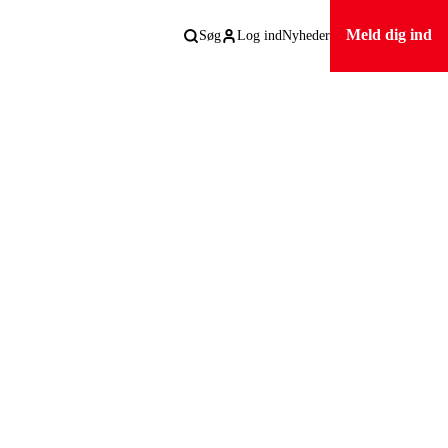
Meld dig ind
Søg
Log ind
Nyheder