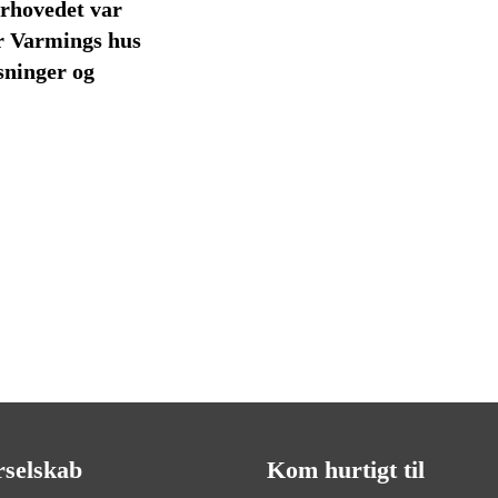
rhovedet var
r Varmings hus
sninger og
rselskab
Kom hurtigt til