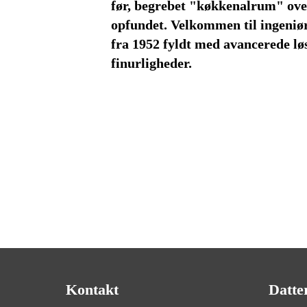
før, begrebet "køkkenalrum" ove
opfundet. Velkommen til ingeniø
fra 1952 fyldt med avancerede lø
finurligheder.
Kontakt
Datte