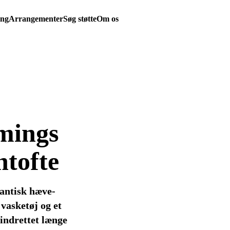
ing
Arrangementer
Søg støtte
Om os
mings
ntofte
antisk hæve-
 vasketøj og et
 indrettet længe