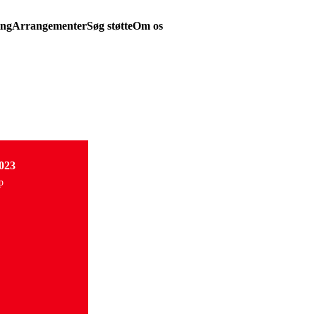
ing
Arrangementer
Søg støtte
Om os
023
p