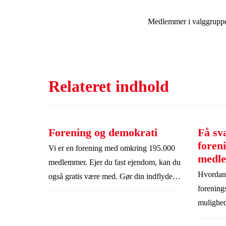
Medlemmer i valggrupper
Relateret indhold
Forening og demokrati
Få sv
foren
Vi er en forening med omkring 195.000
medl
medlemmer. Ejer du fast ejendom, kan du
Hvordan 
også gratis være med. Gør din indflydelse
forening
gældende som medlem: Sig hvad du
mulighed
mener, få svar på dine spørgsmål, stem på
indflydel
dine foretrukne kandidater til Realdanias