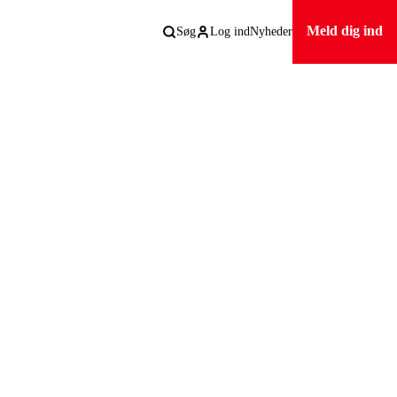
Meld dig ind
Søg
Log ind
Nyheder