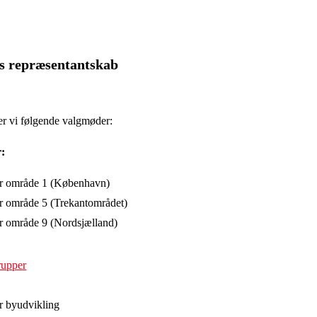
as repræsentantskab
r vi følgende valgmøder:
:
or område 1 (København)
r område 5 (Trekantområdet)
r område 9 (Nordsjælland)
rupper
r byudvikling