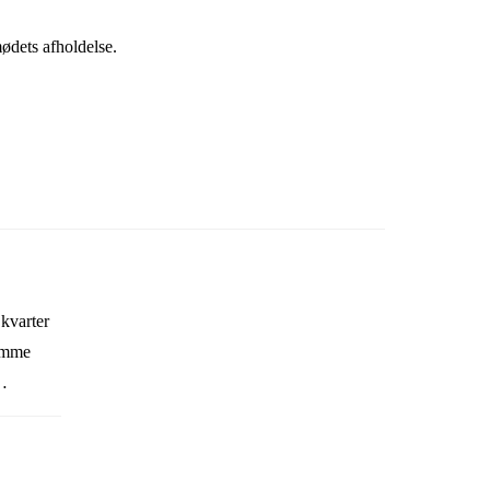
ødets afholdelse.
 kvarter
komme
? Vi er
ere
dig ind i