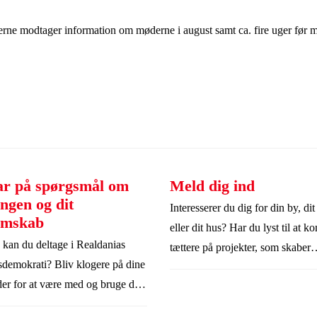
ne modtager information om møderne i august samt ca. fire uger før m
ar på spørgsmål om
Meld dig ind
ingen og dit
Interesserer du dig for din by, dit
emskab
eller dit hus? Har du lyst til at 
kan du deltage i Realdanias
tættere på projekter, som skaber
sdemokrati? Bliv klogere på dine
livskvalitet og glæde i hverdagen
er for at være med og bruge din
en forening, som alle ejendomsej
se.
gratis kan blive medlem af. Meld 