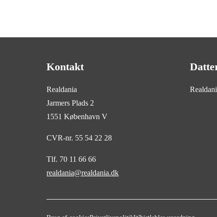
repræsentantskab eller stil selv op.
Kontakt
Datte
Realdania
Realdan
Jarmers Plads 2
1551 København V
CVR-nr. 55 54 22 28
Tlf. 70 11 66 66
realdania@realdania.dk