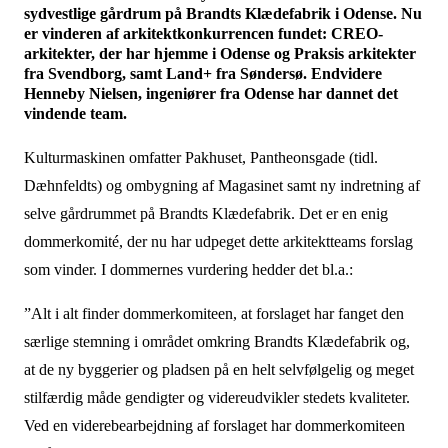
sydvestlige gårdrum på Brandts Klædefabrik i Odense. Nu
er vinderen af arkitektkonkurrencen fundet: CREO-
arkitekter, der har hjemme i Odense og Praksis arkitekter
fra Svendborg, samt Land+ fra Søndersø. Endvidere
Henneby Nielsen, ingeniører fra Odense har dannet det
vindende team.
Kulturmaskinen omfatter Pakhuset, Pantheonsgade (tidl.
Dæhnfeldts) og ombygning af Magasinet samt ny indretning af
selve gårdrummet på Brandts Klædefabrik. Det er en enig
dommerkomité, der nu har udpeget dette arkitektteams forslag
som vinder. I dommernes vurdering hedder det bl.a.:
”Alt i alt finder dommerkomiteen, at forslaget har fanget den
særlige stemning i området omkring Brandts Klædefabrik og,
at de ny byggerier og pladsen på en helt selvfølgelig og meget
stilfærdig måde gendigter og videreudvikler stedets kvaliteter.
Ved en viderebearbejdning af forslaget har dommerkomiteen