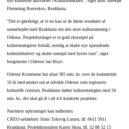
nye kulturelle aktiviteter i Kulturmaskinen”, siger adm. direktør
Flemming Borreskov, Realdania.
”Det er glædeligt, at vi nu kan se de første resultater af
samarbejdet med Realdania om den store kultursatsning i
Odense. Projektforslaget er et godt eksempel på
kulturstrategiens formål, nemlig at skabe nye spændende
kulturinitiativer og skabe samspil med byens rum", siger
borgmester i Odense Jan Boye.
Odense Kommune har afsat 385 mio. kr. over de kommende
10 år med ønsket om at udvikle Odense som regionens
kulturelle centrum. Realdania støtter kulturstrategien med 50
mio. kr., der skal gå til i alt 4-6 konkrete projekter.
Nærmere oplysninger kan indhentes:
CREO-arkitekter: Hans Toksvig Larsen, tlf. 6611 5911
Realdania: Projektkonsulent Karen Skou, tlf. 32 88 52 15