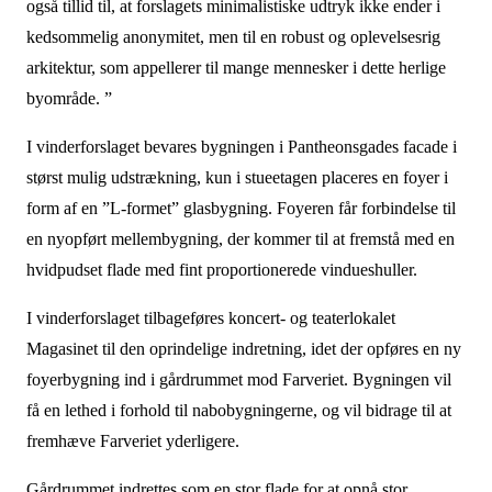
også tillid til, at forslagets minimalistiske udtryk ikke ender i
kedsommelig anonymitet, men til en robust og oplevelsesrig
arkitektur, som appellerer til mange mennesker i dette herlige
byområde. ”
I vinderforslaget bevares bygningen i Pantheonsgades facade i
størst mulig udstrækning, kun i stueetagen placeres en foyer i
form af en ”L-formet” glasbygning. Foyeren får forbindelse til
en nyopført mellembygning, der kommer til at fremstå med en
hvidpudset flade med fint proportionerede vindueshuller.
I vinderforslaget tilbageføres koncert- og teaterlokalet
Magasinet til den oprindelige indretning, idet der opføres en ny
foyerbygning ind i gårdrummet mod Farveriet. Bygningen vil
få en lethed i forhold til nabobygningerne, og vil bidrage til at
fremhæve Farveriet yderligere.
Gårdrummet indrettes som en stor flade for at opnå stor