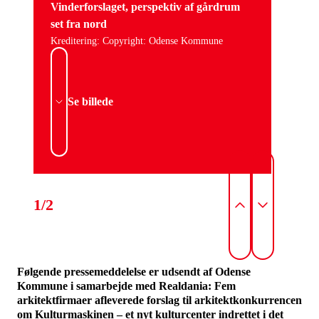
Vinderforslaget, perspektiv af gårdrum
set fra nord
Kreditering: Copyright: Odense Kommune
Se billede
1/2
Følgende pressemeddelelse er udsendt af Odense
Kommune i samarbejde med Realdania: Fem
arkitektfirmaer afleverede forslag til arkitektkonkurrencen
om Kulturmaskinen – et nyt kulturcenter indrettet i det