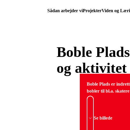
Sådan arbejder vi
Projekter
Viden og Lær
Boble Plads:
og aktivite
Boble Plads er indrett
bobler til bl.a. skater
Se billede