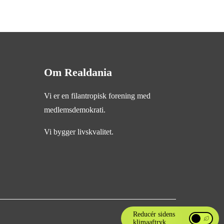
Om Realdania
Vi er en filantropisk forening med
medlemsdemokrati.
Vi bygger livskvalitet.
Reducér sidens
klimaaftryk
Reducér si