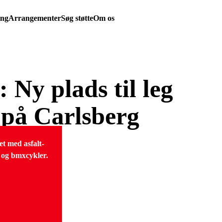
ing
Arrangementer
Søg støtte
Om os
 Ny plads til leg
t på Carlsberg
et med asfalt-
e og bmxcykler.