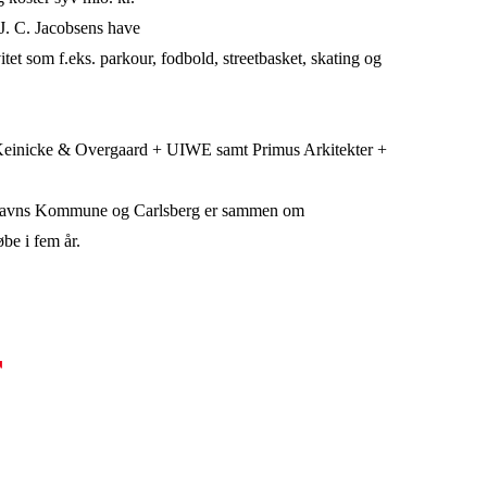
 J. C. Jacobsens have
itet som f.eks. parkour, fodbold, streetbasket, skating og
 Keinicke & Overgaard + UIWE samt Primus Arkitekter +
havns Kommune og Carlsberg er sammen om
be i fem år.
r