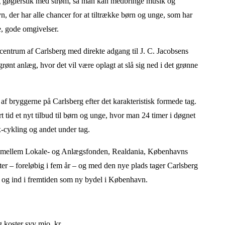
 og gøglerstik med strøm, så man kan medbringe musik og
vn, der har alle chancer for at tiltrække børn og unge, som har
ye, gode omgivelser.
 centrum af Carlsberg med direkte adgang til J. C. Jacobsens
e grønt anlæg, hvor det vil være oplagt at slå sig ned i det grønne
af bryggerne på Carlsberg efter det karakteristisk formede tag.
tid et nyt tilbud til børn og unge, hvor man 24 timer i døgnet
-cykling og andet under tag.
ejde mellem Lokale- og Anlægsfonden, Realdania, Københavns
er – foreløbig i fem år – og med den nye plads tager Carlsberg
e og ind i fremtiden som ny bydel i København.
 koster syv mio. kr.