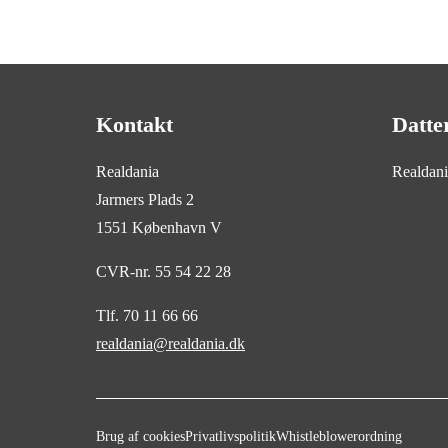
Kontakt
Datte
Realdania
Realdan
Jarmers Plads 2
1551 København V
CVR-nr. 55 54 22 28
Tlf. 70 11 66 66
realdania@realdania.dk
Brug af cookies
Privatlivspolitik
Whistleblowerordning