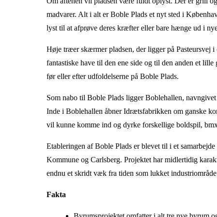
Om aftenen vil pladsen være fuldt oplyst. Der er grill
madvarer. Alt i alt er Boble Plads et nyt sted i Københa
lyst til at afprøve deres kræfter eller bare hænge ud i n
Høje træer skærmer pladsen, der ligger på Pasteursvej i
fantastiske have til den ene side og til den anden et lill
før eller efter udfoldelserne på Boble Plads.
Som nabo til Boble Plads ligger Boblehallen, navngivet 
Inde i Boblehallen åbner Idrætsfabrikken om ganske kort 
vil kunne komme ind og dyrke forskellige boldspil, bmx
Etableringen af Boble Plads er blevet til i et samarb
Kommune og Carlsberg. Projektet har midlertidig karakt
endnu et skridt væk fra tiden som lukket industriområd
Fakta
Byrumsprojektet omfatter i alt tre nye byrum og