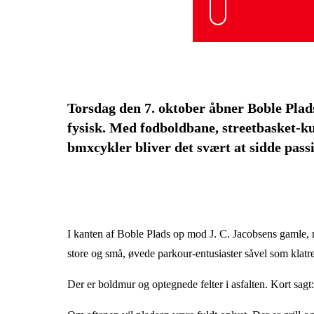
Torsdag den 7. oktober åbner Boble Plads f
fysisk. Med fodboldbane, streetbasket-kur
bmxcykler bliver det svært at sidde passi
I kanten af Boble Plads op mod J. C. Jacobsens gamle, n
store og små, øvede parkour-entusiaster såvel som klatreg
Der er boldmur og optegnede felter i asfalten. Kort sagt