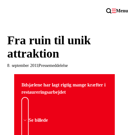
Menu
Fra ruin til unik
attraktion
8. september 2011
Pressemeddelelse
Ildsjælene har lagt rigtig mange kræfter i
restaureringsarbejdet
Se billede