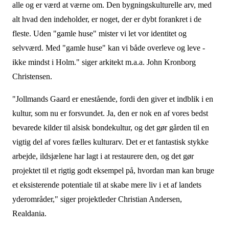
alle og er værd at værne om. Den bygningskulturelle arv, med
alt hvad den indeholder, er noget, der er dybt forankret i de
fleste. Uden "gamle huse" mister vi let vor identitet og
selvværd. Med "gamle huse" kan vi både overleve og leve -
ikke mindst i Holm." siger arkitekt m.a.a. John Kronborg
Christensen.
"Jollmands Gaard er enestående, fordi den giver et indblik i en
kultur, som nu er forsvun­det. Ja, den er nok en af vores bedst
bevarede kilder til alsisk bondekultur, og det gør går­den til en
vigtig del af vores fælles kulturarv. Det er et fantastisk stykke
arbejde, ildsjælene har lagt i at restaurere den, og det gør
projektet til et rigtig godt eksempel på, hvordan man kan bruge
et eksisterende potentiale til at skabe mere liv i et af landets
yderområder," si­ger projektleder Christian Andersen,
Realdania.