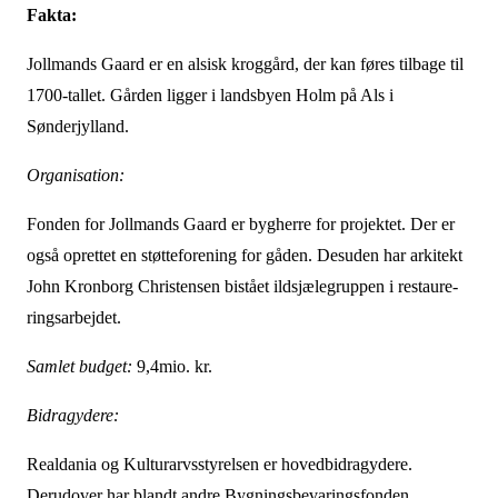
Fakta:
Jollmands Gaard er en alsisk kroggård, der kan føres tilbage til
1700-tallet. Gården ligger i landsbyen Holm på Als i
Sønderjylland.
Organisation:
Fonden for Jollmands Gaard er bygherre for projektet. Der er
også oprettet en støttefor­ening for gåden. Desuden har arkitekt
John Kronborg Christensen bistået ildsjælegruppen i restaure­
ringsarbejdet.
Samlet budget:
9,4mio. kr.
Bidragydere:
Realdania og Kulturarvsstyrelsen er hovedbidragydere.
Derudover har blandt andre Byg­ningsbevaringsfonden,