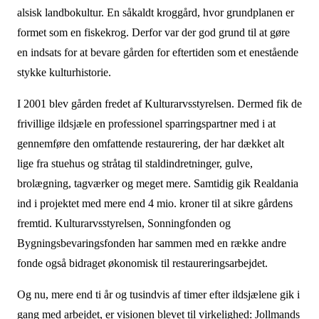
alsisk landbokultur. En såkaldt kroggård, hvor grundplanen er
formet som en fiskekrog. Derfor var der god grund til at gøre
en indsats for at bevare gården for eftertiden som et enestående
stykke kulturhi­storie.
I 2001 blev gården fredet af Kulturarvsstyrelsen. Dermed fik de
frivillige ildsjæle en profes­sionel sparringspartner med i at
gennemføre den omfattende restaurering, der har dækket alt
lige fra stuehus og stråtag til staldindretninger, gulve,
brolægning, tagværker og meget mere. Samtidig gik Realdania
ind i projektet med mere end 4 mio. kroner til at sikre går­dens
fremtid. Kulturarvsstyrelsen, Sonningfonden og
Bygningsbevaringsfonden har sammen med en række andre
fonde også bidraget økonomisk til restaureringsar­bejdet.
Og nu, mere end ti år og tusindvis af timer efter ildsjælene gik i
gang med arbejdet, er visi­onen blevet til virkelighed: Jollmands