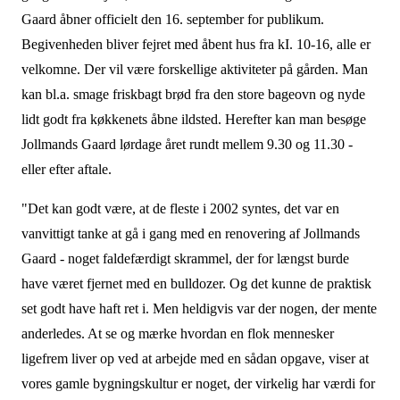
Gaard åbner officielt den 16. september for publi­kum.
Begivenheden bliver fejret med åbent hus fra kI. 10-16, alle er
velkomne. Der vil være forskellige aktiviteter på gården. Man
kan bl.a. smage friskbagt brød fra den store bageovn og nyde
lidt godt fra køkkenets åbne ildsted. Herefter kan man besøge
Jollmands Gaard lørdage året rundt mellem 9.30 og 11.30 -
eller efter aftale.
"Det kan godt være, at de fleste i 2002 syntes, det var en
vanvittigt tanke at gå i gang med en renovering af Jollmands
Gaard - noget faldefærdigt skrammel, der for længst burde
have været fjernet med en bulldozer. Og det kunne de praktisk
set godt have haft ret i. Men heldigvis var der nogen, der mente
anderledes. At se og mærke hvordan en flok mennesker
ligefrem liver op ved at arbejde med en sådan opgave, viser at
vores gamle bygningskultur er noget, der virkelig har værdi for