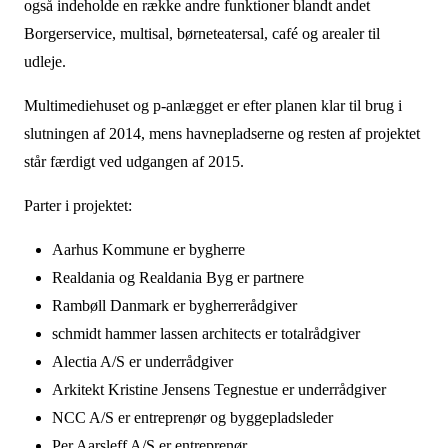
også indeholde en række andre funktioner blandt andet
Borgerservice, multisal, børneteatersal, café og arealer til
udleje.
Multimediehuset og p-anlægget er efter planen klar til brug i
slutningen af 2014, mens havnepladserne og resten af projektet
står færdigt ved udgangen af 2015.
Parter i projektet:
Aarhus Kommune er bygherre
Realdania og Realdania Byg er partnere
Rambøll Danmark er bygherrerådgiver
schmidt hammer lassen architects er totalrådgiver
Alectia A/S er underrådgiver
Arkitekt Kristine Jensens Tegnestue er underrådgiver
NCC A/S er entreprenør og byggepladsleder
Per Aarsleff A/S er entreprenør