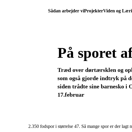
Sådan arbejder vi
Projekter
Viden og Lær
På sporet a
Træd over dørtærsklen og ople
som også gjorde indtryk på d
siden trådte sine barnesko i
17.februar
2.350 fodspor i størrelse 47. Så mange spor er der lag