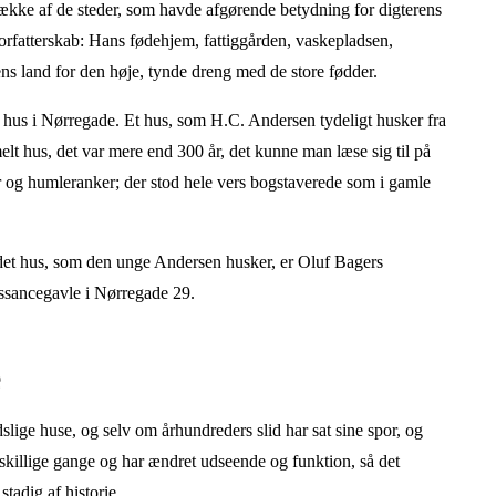
række af de steder, som havde afgørende betydning for digterens
orfatterskab: Hans fødehjem, fattiggården, vaskepladsen,
ns land for den høje, tynde dreng med de store fødder.
hus i Nørregade. Et hus, som H.C. Andersen tydeligt husker fra
 hus, det var mere end 300 år, det kunne man læse sig til på
ner og humleranker; der stod hele vers bogstaverede som i gamle
 det hus, som den unge Andersen husker, er Oluf Bagers
sancegavle i Nørregade 29.
e
ige huse, og selv om århundreders slid har sat sine spor, og
killige gange og har ændret udseende og funktion, så det
tadig af historie.