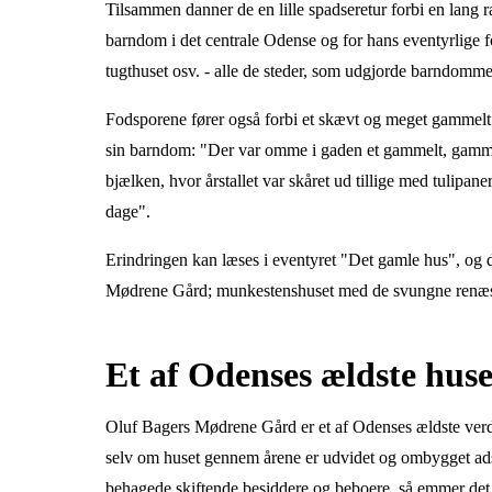
Tilsammen danner de en lille spadseretur forbi en lang 
barndom i det centrale Odense og for hans eventyrlige f
tugthuset osv. - alle de steder, som udgjorde barndomme
Fodsporene fører også forbi et skævt og meget gammelt 
sin barndom: "Der var omme i gaden et gammelt, gammelt
bjælken, hvor årstallet var skåret ud tillige med tulipa
dage".
Erindringen kan læses i eventyret "Det gamle hus", og
Mødrene Gård; munkestenshuset med de svungne renæs
Et af Odenses ældste hus
Oluf Bagers Mødrene Gård er et af Odenses ældste verdsl
selv om huset gennem årene er udvidet og ombygget ads
behagede skiftende besiddere og beboere, så emmer det s