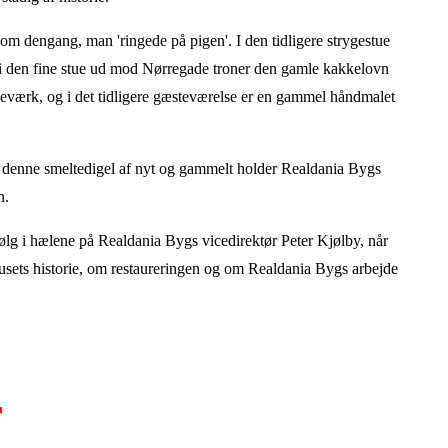
 om dengang, man 'ringede på pigen'. I den tidligere strygestue
og i den fine stue ud mod Nørregade troner den gamle kakkelovn
seværk, og i det tidligere gæsteværelse er en gammel håndmalet
 i denne smeltedigel af nyt og gammelt holder Realdania Bygs
n.
følg i hælene på Realdania Bygs vicedirektør Peter Kjølby, når
husets historie, om restaureringen og om Realdania Bygs arbejde
r