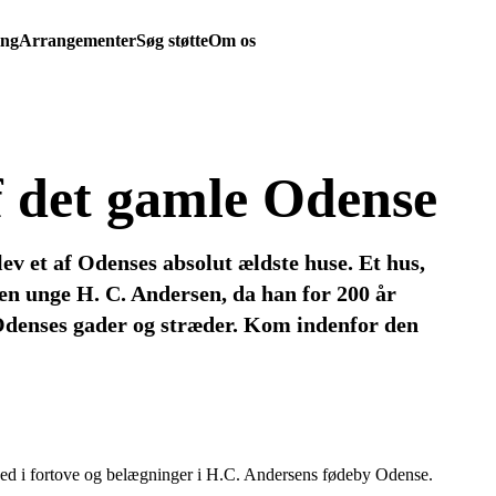
ing
Arrangementer
Søg støtte
Om os
f det gamle Odense
v et af Odenses absolut ældste huse. Et hus,
en unge H. C. Andersen, da han for 200 år
 Odenses gader og stræder. Kom indenfor den
t ned i fortove og belægninger i H.C. Andersens fødeby Odense.