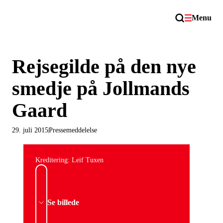
Menu
Rejsegilde på den nye
smedje på Jollmands
Gaard
29. juli 2015
Pressemeddelelse
Kreditering: Leif Tuxen
Se billede