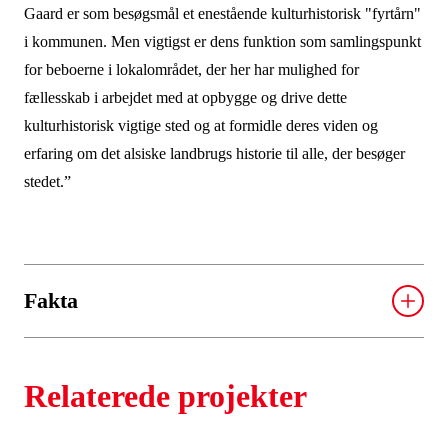
Gaard er som besøgsmål et enestående kulturhistorisk "fyrtårn"
i kommunen. Men vigtigst er dens funktion som samlingspunkt
for beboerne i lokalområdet, der her har mulighed for
fællesskab i arbejdet med at opbygge og drive dette
kulturhistorisk vigtige sted og at formidle deres viden og
erfaring om det alsiske landbrugs historie til alle, der besøger
stedet.”
Fakta
Den fredede museumsgård, Jollmands Gaard, er en
såkaldt kroggård, der er karakteriseret ved en
Relaterede projekter
dominerende hovedlænge tilføjet en vinkel eller
“krog” af loer og lader.