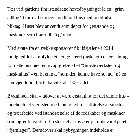
Tæt ved gårdens fint istandsatte hovedbygninger lå en "grim
ælling" i form af et meget nedbrudt hus med interimistisk
bliktag. Huset blev anvendt som depot for genstande og
maskiner, som hører til på gården.
Med støtte fra en række sponsorer fik ildsjælene i 2014
mulighed for at opfylde et længe næret ønske om en erstatning
for dette hus med en nyopførelse af et "Smedeværksted og
maskinhus" - en bygning, ”som den kunne have set ud” på en
landejendom i første halvdel af 1900-tallet.
Bygningen skal – udover at være erstatning for det gamle hus –
indeholde et værksted med mulighed for udførelse af smede-
og træarbejde ved istandsættelse af de redskaber og maskiner,
som hører til gården. En stor del af disse er pt. opbevaret på et
”fjernlager”. Derudover skal nybygningen indeholde et