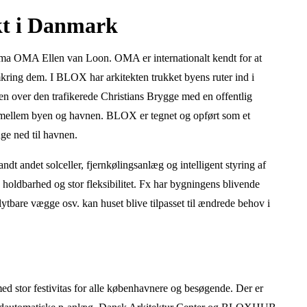
kt i Danmark
irma OMA Ellen van Loon. OMA er internationalt kendt for at
mkring dem. I BLOX har arkitekten trukket byens ruter ind i
en over den trafikerede Christians Brygge med en offentlig
e mellem byen og havnen. BLOX er tegnet og opført som et
nge ned til havnen.
dt andet solceller, fjernkølingsanlæg og intelligent styring af
 holdbarhed og stor fleksibilitet. Fx har bygningens blivende
lytbare vægge osv. kan huset blive tilpasset til ændrede behov i
 stor festivitas for alle københavnere og besøgende. Der er