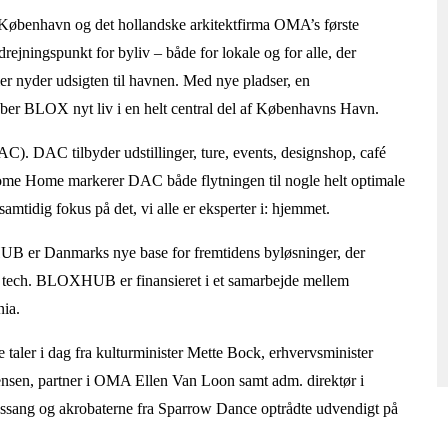
i København og det hollandske arkitektfirma OMA’s første
rejningspunkt for byliv – både for lokale og for alle, der
er nyder udsigten til havnen. Med nye pladser, en
r BLOX nyt liv i en helt central del af Københavns Havn.
C). DAC tilbyder udstillinger, ture, events, designshop, café
come Home markerer DAC både flytningen til nogle helt optimale
samtidig fokus på det, vi alle er eksperter i: hjemmet.
Danmarks nye base for fremtidens byløsninger, der
 og tech. BLOXHUB er finansieret i et samarbejde mellem
ia.
le taler i dag fra kulturminister Mette Bock, erhvervsminister
sen, partner i OMA Ellen Van Loon samt adm. direktør i
essang og akrobaterne fra Sparrow Dance optrådte udvendigt på