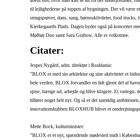
åbent hus, hvor man kan se alt fra det underjordiske
til lejlighederne på toppen af bygningen. Der vil være 
smagsprøver, dans, sang, børneaktiviteter, food truck
Kierkegaards Plads. Dagen byder også på koncerter med
Mølhøj Duo samt Sara Grabow. Alle er velkomne.
Citater:
Jesper Nygård, adm. direktør i Realdania:
”BLOX er med sin arkitektur og sine aktiviteter et bidr
hele verden. BLOX forvandler en lidt glemt del af havnen
spise, hænge ud, arbejde og blive klogere. Et vartegn, 
tilfører noget helt nyt. Og så er det samtidig ambitio
innovationshubben BLOXHUB bliver et omdrejningspunkt 
Mette Bock, kulturminister:
”BLOX er et nyt, spændende mødested midt i Københ