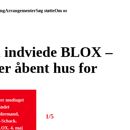
ing
Arrangementer
Søg støtte
Om os
 indviede BLOX –
er åbent hus for
er modtaget
andet
esformand,
1/5
-Schack.
BLOX. 4. maj