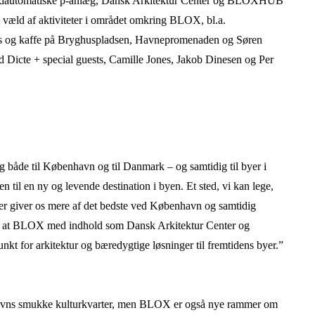
, fuldautomatiske p-anlæg, Dansk Arkitektur Center og BLOXHUB
et væld af aktiviteter i området omkring BLOX, bl.a.
s, is og kaffe på Bryghuspladsen, Havnepromenaden og Søren
 Dicte + special guests, Camille Jones, Jakob Dinesen og Per
ag både til København og til Danmark – og samtidig til byer i
 til en ny og levende destination i byen. Et sted, vi kan lege,
der giver os mere af det bedste ved København og samtidig
nen, at BLOX med indhold som Dansk Arkitektur Center og
for arkitektur og bæredygtige løsninger til fremtidens byer.”
avns smukke kulturkvarter, men BLOX er også nye rammer om