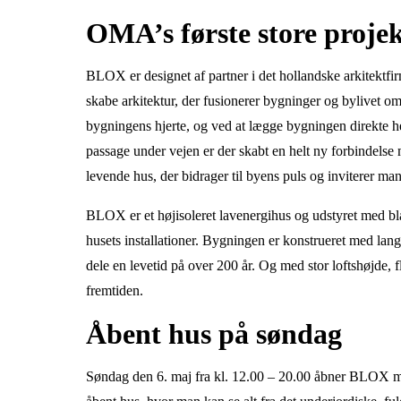
OMA’s første store proje
BLOX er designet af partner i det hollandske arkitektf
skabe arkitektur, der fusionerer bygninger og bylivet o
bygningens hjerte, og ved at lægge bygningen direkte h
passage under vejen er der skabt en helt ny forbindels
levende hus, der bidrager til byens puls og inviterer ma
BLOX er et højisoleret lavenergihus og udstyret med blan
husets installationer. Bygningen er konstrueret med lang
dele en levetid på over 200 år. Og med stor loftshøjde, f
fremtiden.
Åbent hus på søndag
Søndag den 6. maj fra kl. 12.00 – 20.00 åbner BLOX med