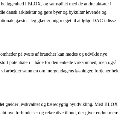
e beliggenhed i BLOX, og samspillet med de andre aktører i
e dansk arkitektur og gøre byer og bykultur levende og
ionale gæster. Jeg glæder mig meget til at følge DAC i disse
omheder på tværs af brancher kan mødes og udvikle nye
t stort potentiale i – både for den enkelte virksomhed, men også
r vi arbejder sammen om morgendagens løsninger, fortjener hele
r det gælder livskvalitet og bæredygtig byudvikling. Med BLOX
abt nye forbindelser og rekreative tilbud, der giver endnu mere