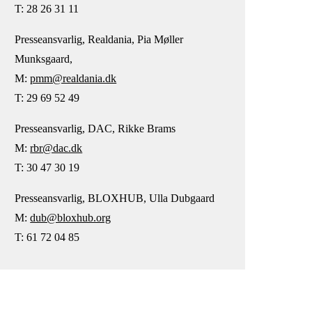
T: 28 26 31 11
Presseansvarlig, Realdania, Pia Møller
Munksgaard,
M:
pmm@realdania.dk
T: 29 69 52 49
Presseansvarlig, DAC, Rikke Brams
M:
rbr@dac.dk
T: 30 47 30 19
Presseansvarlig, BLOXHUB, Ulla Dubgaard
M:
dub@bloxhub.org
T: 61 72 04 85