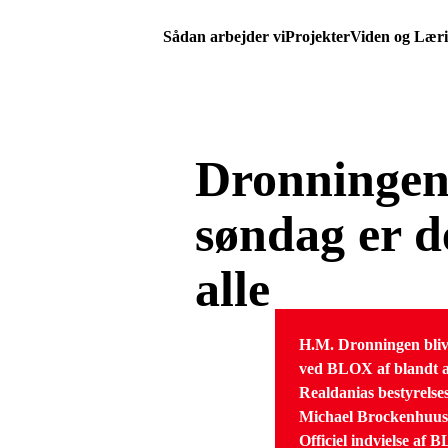
Sådan arbejder vi
Projekter
Viden og Lær
Dronningen
søndag er d
alle
H.M. Dronningen bliv
ved BLOX af blandt 
Realdanias bestyrels
Michael Brockenhuus
Officiel indvielse af 