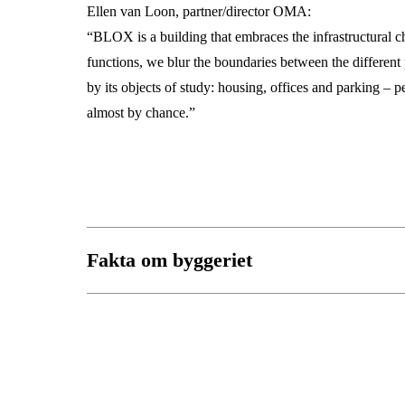
Ellen van Loon, partner/director OMA:
“BLOX is a building that embraces the infrastructural ch
functions, we blur the boundaries between the different
by its objects of study: housing, offices and parking – 
almost by chance.”
Fakta om byggeriet
Fakta om BLOX
BLOX er en bygning, der er omgivet af pladse
kommende Lille Langebro (cykel- og gangbro
I centrum ligger Dansk Arkitektur Center, som b