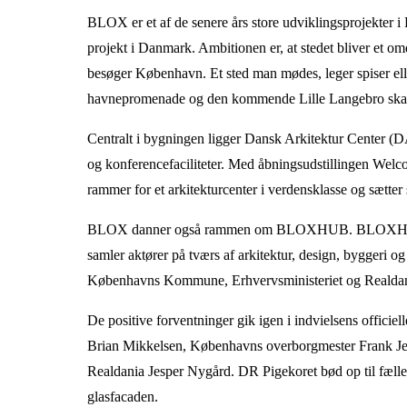
BLOX er et af de senere års store udviklingsprojekter 
projekt i Danmark. Ambitionen er, at stedet bliver et omd
besøger København. Et sted man mødes, leger spiser ell
havnepromenade og den kommende Lille Langebro skabe
Centralt i bygningen ligger Dansk Arkitektur Center (DA
og konferencefaciliteter. Med åbningsudstillingen Wel
rammer for et arkitekturcenter i verdensklasse og sætter 
BLOX danner også rammen om BLOXHUB. BLOXHUB er 
samler aktører på tværs af arkitektur, design, byggeri
Københavns Kommune, Erhvervsministeriet og Realdan
De positive forventninger gik igen i indvielsens officiel
Brian Mikkelsen, Københavns overborgmester Frank Jen
Realdania Jesper Nygård. DR Pigekoret bød op til fæll
glasfacaden.