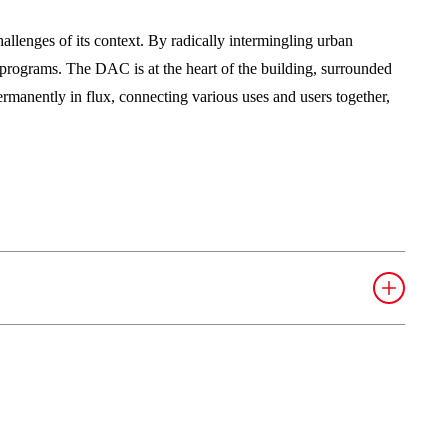
allenges of its context. By radically intermingling urban
 programs. The DAC is at the heart of the building, surrounded
permanently in flux, connecting various uses and users together,
r, en gangbro over Frederiksholms Kanal og den
) mellem BLOX og Christianshavn.
yder på udstillinger, ture, events, designshop og