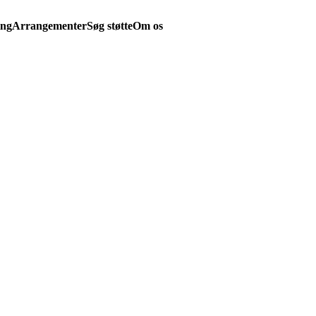
ing
Arrangementer
Søg støtte
Om os