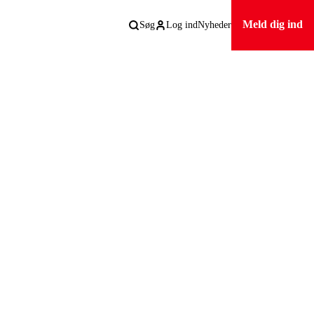
Meld dig ind
Søg
Log ind
Nyheder