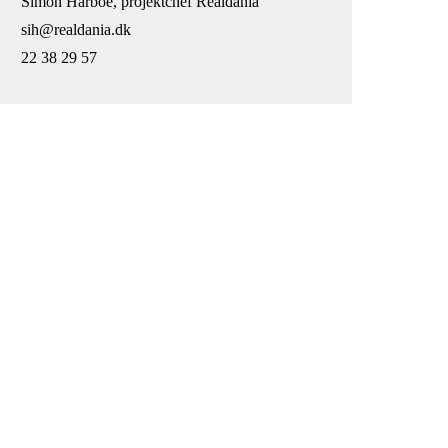
Simon Harboe, projektchef Realdania
sih@realdania.dk
22 38 29 57