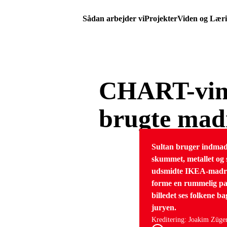
Sådan arbejder vi
Projekter
Viden og Lær
CHART-vind
brugte mad
Sultan bruger indmaden
skummet, metallet og s
udsmidte IKEA-madras
forme en rummelig pav
billedet ses folkene b
juryen.
Kreditering: Joakim Züge