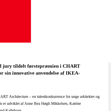
al jury tildelt førstepræmien i CHART
for sin innovative anvendelse af IKEA-
RT Architecture – en talentkonkurrence for unge arkitekter og
som er udviklet af Anne Bea Høgh Mikkelsen, Katrine
aard Kallehave.