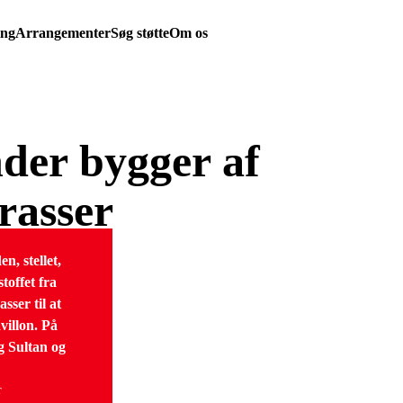
ing
Arrangementer
Søg støtte
Om os
er bygger af
rasser
, stellet,
toffet fra
ser til at
illon. På
ag Sultan og
r