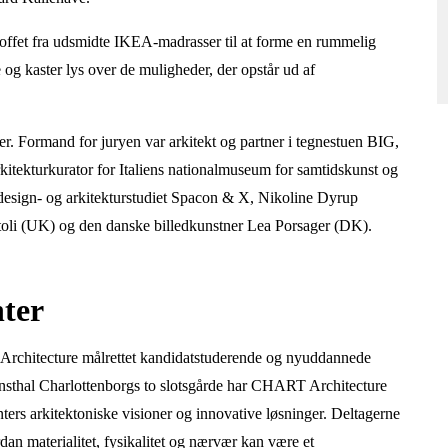
toffet fra udsmidte IKEA-madrasser til at forme en rummelig
e og kaster lys over de muligheder, der opstår ud af
ter. Formand for juryen var arkitekt og partner i tegnestuen BIG,
itekturkurator for Italiens nationalmuseum for samtidskunst og
design- og arkitekturstudiet Spacon & X, Nikoline Dyrup
toli (UK) og den danske billedkunstner Lea Porsager (DK).
nter
itecture målrettet kandidatstuderende og nyuddannede
Kunsthal Charlottenborgs to slotsgårde har CHART Architecture
nters arkitektoniske visioner og innovative løsninger. Deltagerne
dan materialitet, fysikalitet og nærvær kan være et