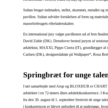
Sultan bruger indmaden, stellet, skummet, metallet og s
pavillon. Sultan udvider forståelsen af form og material
masseforbrugets efterladenskaber.
En international jury valgte pavillonen ud af fem finalis
David Zahle (DK). Derudover bestod juryen af seniorark
arkitektur, MAXXI, Pippo Ciorra (IT), grundlægger af 
Carlsen (DK), designredaktør på Wallpaper*, Rosa Ber
Springbræt for unge tale
I tæt samarbejde med Arup og BLOXHUB er CHART Arch
arkitekter i en 72-timers åben arkitektkonkurrence. I 
fra den 30. august til 1. september fremvist de unge tale
i konkurrencen er blevet opfordret til at undersøge, hvor