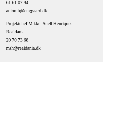
61 61 07 94
anton.h@enggaard.dk
Projektchef Mikkel Suell Henriques
Realdania
20 70 73 68
msh@realdania.dk