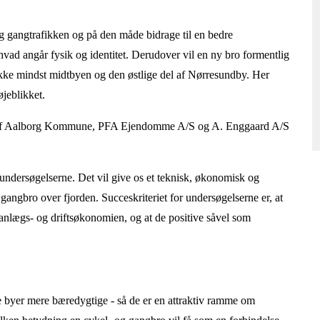
g gangtrafikken og på den måde bidrage til en bedre
 angår fysik og identitet. Derudover vil en ny bro formentlig
ikke mindst midtbyen og den østlige del af Nørresundby. Her
øjeblikket.
jet af Aalborg Kommune, PFA Ejendomme A/S og A. Enggaard A/S
rundersøgelserne. Det vil give os et teknisk, økonomisk og
angbro over fjorden. Succeskriteriet for undersøgelserne er, at
anlægs- og driftsøkonomien, og at de positive såvel som
ske byer mere bæredygtige - så de er en attraktiv ramme om