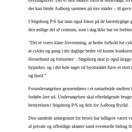
hverdagslivet. Det er helt sikkert værd at undersøge, hv
der kan binde Aalborg sammen på nye måder – til gavn f
I Stigsborg P/S har man også fokus på de bæredygtige ge
den østlige del af centrum, som i dag ikke har en forbin
”Det er vores klare forventning, at bedre forhold for cy
at cykler og gang i det daglige bedre vil kunne konkurr
Hessellund og fortsætter: - Stigsborg skal jo også lægge 
byparker, og i det hele taget vil byområdet have et stor
og fjord.”
Forundersøgelsen gennemføres i et samarbejde mellem 
forløbe året ud. Undersøgelsen skal efterfølgende bruges
bestyrelsen i Stigsborg P/S og dels for Aalborg Byråd.
Den samlede anlægssum for broen har tidligere været vur
af private og offentlige aktører samt eventuelle bidrag 