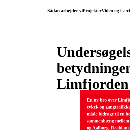
Sådan arbejder vi
Projekter
Viden og Lær
Undersøgels
betydningen
Limfjorden
En ny bro over Limfj
cykel- og gangtrafikk
måde bidrage til en b
sammenhæng mellem
og Aalborg. Realdania