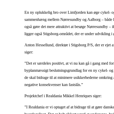
En ny oplukkelig bro over Limfjorden kan øge cykel- o
sammenhæng mellem Nørresundby og Aalborg – både hvad
også gøre det mere attraktivt at besøge Nørresundby – 
ligger også Stigsborg-området, der er under udvikling i 
Anton Hessellund, direktør i Stigsborg P/S, der er e
siger:
”Det er særdeles positivt, at vi nu kan gå i gang med fo
byplanmæssigt beslutningsgrundlag for en ny cykel- og g
de skal bidrage til at minimere usikkerhederne omkring 
negative konsekvenser kan fastslås.”
Projektchef i Realdania Mikkel Henriques siger:
”I Realdania er vi optaget af at bidrage til at gøre dan