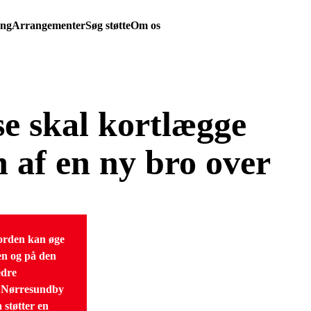
ing
Arrangementer
Søg støtte
Om os
e skal kortlægge
 af en ny bro over
orden kan øge
en og på den
edre
 Nørresundby
 støtter en