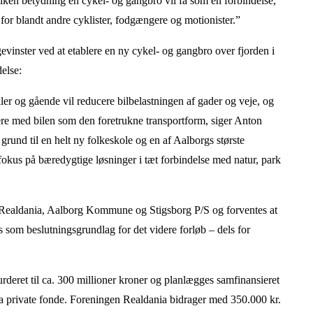
ilken betydning en cykel- og gangbro vil få som en forbindelse,
or blandt andre cyklister, fodgængere og motionister.”
vinster ved at etablere en ny cykel- og gangbro over fjorden i
delse:
kler og gående vil reducere bilbelastningen af gader og veje, og
ere med bilen som den foretrukne transportform, siger Anton
grund til en helt ny folkeskole og en af Aalborgs største
t fokus på bæredygtige løsninger i tæt forbindelse med natur, park
Realdania, Aalborg Kommune og Stigsborg P/S og forventes at
 som beslutningsgrundlag for det videre forløb – dels for
deret til ca. 300 millioner kroner og planlægges samfinansieret
fra private fonde. Foreningen Realdania bidrager med 350.000 kr.