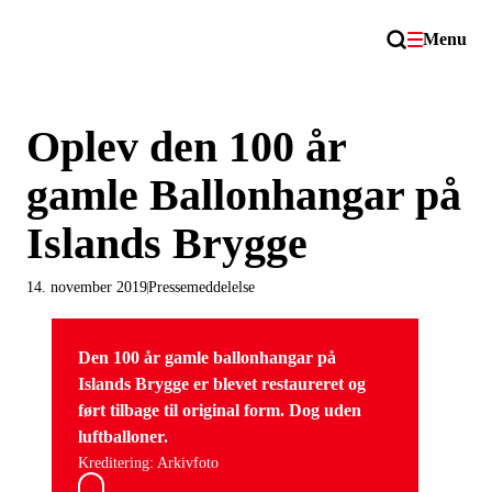
Menu
Oplev den 100 år
gamle Ballonhangar på
Islands Brygge
14. november 2019
Pressemeddelelse
Den 100 år gamle ballonhangar på
Islands Brygge er blevet restaureret og
ført tilbage til original form. Dog uden
luftballoner.
Kreditering: Arkivfoto