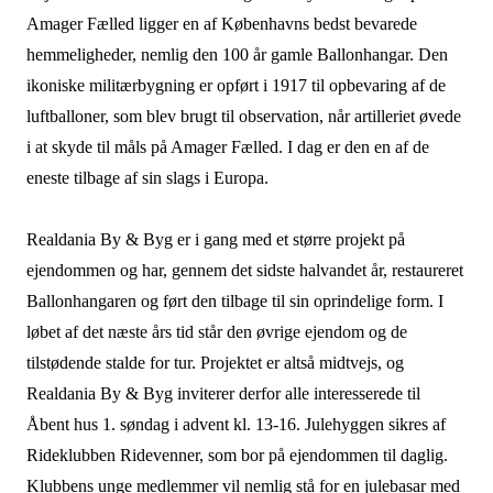
Amager Fælled ligger en af Københavns bedst bevarede
hemmeligheder, nemlig den 100 år gamle Ballonhangar. Den
ikoniske militærbygning er opført i 1917 til opbevaring af de
luftballoner, som blev brugt til observation, når artilleriet øvede
i at skyde til måls på Amager Fælled. I dag er den en af de
eneste tilbage af sin slags i Europa.
Realdania By & Byg er i gang med et større projekt på
ejendommen og har, gennem det sidste halvandet år, restaureret
Ballonhangaren og ført den tilbage til sin oprindelige form. I
løbet af det næste års tid står den øvrige ejendom og de
tilstødende stalde for tur. Projektet er altså midtvejs, og
Realdania By & Byg inviterer derfor alle interesserede til
Åbent hus 1. søndag i advent kl. 13-16. Julehyggen sikres af
Rideklubben Ridevenner, som bor på ejendommen til daglig.
Klubbens unge medlemmer vil nemlig stå for en julebasar med