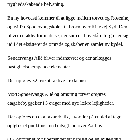
tryghedsskabende belysning.
En ny hovedsti kommer til at ligge mellem torvet og Rosenhøj
og gå fra Søndervangskolen til broen over Ringvej Syd. Den
bliver en aktiv forbindelse, der som en hovedåre forgrener sig
ud i det eksisterende område og skaber en samlet ny bydel.
Søndervangs Allé bliver indsnævret og der anlægges
hastighedsdæmpende elementer.
Der opføres 32 nye attraktive rækkehuse.
Mod Søndervangs Allé og omkring torvet opføres
etagebebyggelser i 3 etager med nye lækre lejligheder.
Der opføres en dagligvarebutik, hvor der på en del af taget
opføres et punkthus med udsigt ind over Aarhus.
OK opfører et nyt ubemandet tankanlæg og en miljørigtig