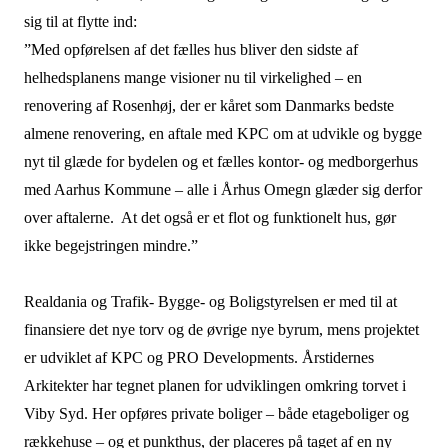
sig til at flytte ind:
”Med opførelsen af det fælles hus bliver den sidste af
helhedsplanens mange visioner nu til virkelighed – en
renovering af Rosenhøj, der er kåret som Danmarks bedste
almene renovering, en aftale med KPC om at udvikle og bygge
nyt til glæde for bydelen og et fælles kontor- og medborgerhus
med Aarhus Kommune – alle i Århus Omegn glæder sig derfor
over aftalerne. At det også er et flot og funktionelt hus, gør
ikke begejstringen mindre.”
Realdania og Trafik- Bygge- og Boligstyrelsen er med til at
finansiere det nye torv og de øvrige nye byrum, mens projektet
er udviklet af KPC og PRO Developments. Årstidernes
Arkitekter har tegnet planen for udviklingen omkring torvet i
Viby Syd. Her opføres private boliger – både etageboliger og
rækkehuse – og et punkthus, der placeres på taget af en ny