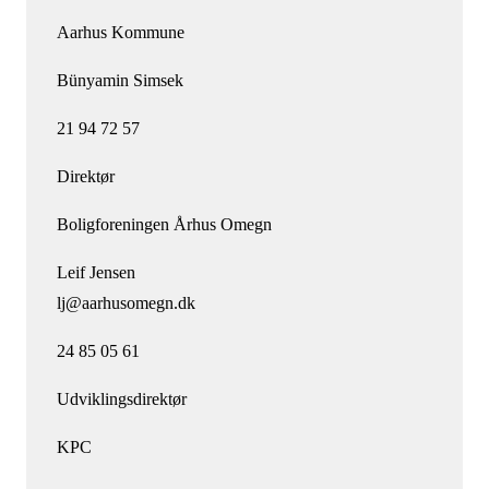
Aarhus Kommune
Bünyamin Simsek
21 94 72 57
Direktør
Boligforeningen Århus Omegn
Leif Jensen
lj@aarhusomegn.dk
24 85 05 61
Udviklingsdirektør
KPC