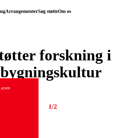
ing
Arrangementer
Søg støtte
Om os
tøtter forskning i
 bygningskultur
Larsen
1/2