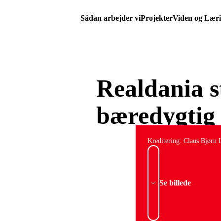
Sådan arbejder vi
Projekter
Viden og Lær
Realdania s
bæredygtig
Kreditering: Claus Bjørn 
Se billede