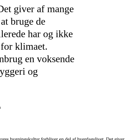
Det giver af mange
at bruge de
llerede har og ikke
 for klimaet.
enbrug en voksende
byggeri og
a
vores bygningskultur forbliver en del af hverdagslivet. Det giver