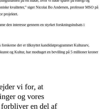
gningsmassen på en måde, hvor vi både sparer på energi og
toniske kvaliteter,” siger Nicolai Bo Andersen, professor MSO på
or projektet.
omme den interesse gennem en styrket forskningsindsats i
 forskerne der er tilknyttet kandidatprogrammet Kulturarv,
kunst og Kultur, har modtaget en bevilling på 5 millioner kroner
jder vi for, at
inger og vores
forbliver en del af