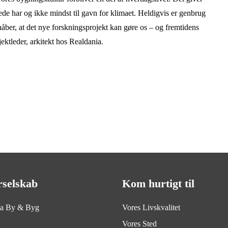
de har og ikke mindst til gavn for klimaet. Heldigvis er genbrug
åber, at det nye forskningsprojekt kan gøre os – og fremtidens
ektleder, arkitekt hos Realdania.
rselskab
Kom hurtigt til
ia By & Byg
Vores Livskvalitet
Vores Sted