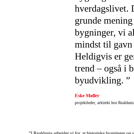
hverdagslivet. 
grunde mening 
bygninger, vi a
mindst til gavn
Heldigvis er g
trend – også i 
byudvikling. ”
Eske Møller
projektleder, arkitekt hos Realdani
”I Realdania arbejder vi for, at historiske bygninger og 