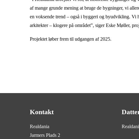
af mange grunde mening at bruge de bygninger, vi allere
en voksende trend – også i byggeri og byudvikling. Vi h
arkitekter – klogere på området”, siger Eske Møller, proj
Projektet løber frem til udgangen af 2025.
Kontakt
Datte
Realdania
Realdan
Jarmers Plads 2