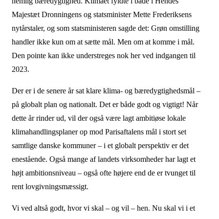
nemlig bæredygtighed. Klimaet fyldte i både i Hendes
Majestæt Dronningens og statsminister Mette Frederiksens
nytårstaler, og som statsministeren sagde det: Grøn omstilling
handler ikke kun om at sætte mål. Men om at komme i mål.
Den pointe kan ikke understreges nok her ved indgangen til
2023.
Der er i de senere år sat klare klima- og bæredygtighedsmål –
på globalt plan og nationalt. Det er både godt og vigtigt! Når
dette år rinder ud, vil der også være lagt ambitiøse lokale
klimahandlingsplaner op mod Parisaftalens mål i stort set
samtlige danske kommuner – i et globalt perspektiv er det
enestående. Også mange af landets virksomheder har lagt et
højt ambitionsniveau – også ofte højere end de er tvunget til
rent lovgivningsmæssigt.
Vi ved altså godt, hvor vi skal – og vil – hen. Nu skal vi i et