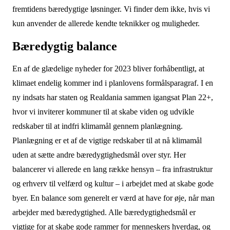
fremtidens bæredygtige løsninger. Vi finder dem ikke, hvis vi
kun anvender de allerede kendte teknikker og muligheder.
Bæredygtig balance
En af de glædelige nyheder for 2023 bliver forhåbentligt, at
klimaet endelig kommer ind i planlovens formålsparagraf. I en
ny indsats har staten og Realdania sammen igangsat Plan 22+,
hvor vi inviterer kommuner til at skabe viden og udvikle
redskaber til at indfri klimamål gennem planlægning.
Planlægning er et af de vigtige redskaber til at nå klimamål
uden at sætte andre bæredygtighedsmål over styr. Her
balancerer vi allerede en lang række hensyn – fra infrastruktur
og erhverv til velfærd og kultur – i arbejdet med at skabe gode
byer. En balance som generelt er værd at have for øje, når man
arbejder med bæredygtighed. Alle bæredygtighedsmål er
vigtige for at skabe gode rammer for menneskers hverdag, og