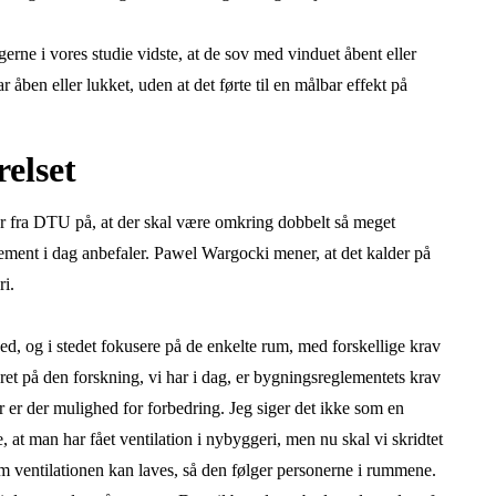
erne i vores studie vidste, at de sov med vinduet åbent eller
 åben eller lukket, uden at det førte til en målbar effekt på
relset
ier fra DTU på, at der skal være omkring dobbelt så meget
ement i dag anbefaler. Pawel Wargocki mener, at det kalder på
ri.
d, og i stedet fokusere på de enkelte rum, med forskellige krav
eret på den forskning, vi har i dag, er bygningsreglementets krav
her er der mulighed for forbedring. Jeg siger det ikke som en
, at man har fået ventilation i nybyggeri, men nu skal vi skridtet
m ventilationen kan laves, så den følger personerne i rummene.