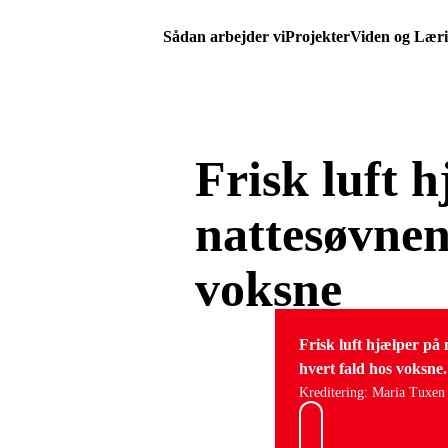
Sådan arbejder vi
Projekter
Viden og Lær
Frisk luft 
nattesøvnen 
voksne
Frisk luft hjælper på 
hvert fald hos voksne.
Kreditering: Maria Tuxen