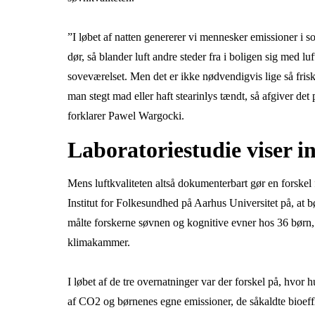
”I løbet af natten genererer vi mennesker emissioner i 
dør, så blander luft andre steder fra i boligen sig med lu
soveværelset. Men det er ikke nødvendigvis lige så frisk
man stegt mad eller haft stearinlys tændt, så afgiver de
forklarer Pawel Wargocki.
Laboratoriestudie viser i
Mens luftkvaliteten altså dokumenterbart gør en forskel 
Institut for Folkesundhed på Aarhus Universitet på, at 
målte forskerne søvnen og kognitive evner hos 36 børn, d
klimakammer.
I løbet af de tre overnatninger var der forskel på, hvor
af CO2 og børnenes egne emissioner, de såkaldte bioeff