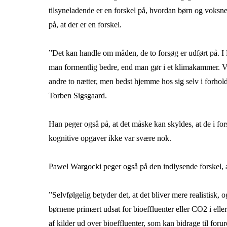
tilsyneladende er en forskel på, hvordan børn og voksne 
på, at der er en forskel.
”Det kan handle om måden, de to forsøg er udført på. I 
man formentlig bedre, end man gør i et klimakammer. Vi k
andre to nætter, men bedst hjemme hos sig selv i forhol
Torben Sigsgaard.
Han peger også på, at det måske kan skyldes, at de i for
kognitive opgaver ikke var svære nok.
Pawel Wargocki peger også på den indlysende forskel, 
”Selvfølgelig betyder det, at det bliver mere realistisk, 
børnene primært udsat for bioeffluenter eller CO2 i eller
af kilder ud over bioeffluenter, som kan bidrage til foru