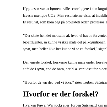
Hypotesen var, at børnene ville score højere i den kogni
laveste mængde CO2. Men resultaterne viste, at indekli
Et resultat, som kom bag på projektets leder, professor
”Der skete helt det modsatte af, hvad vi havde forvente
bioeffluenter, så kunne vi ikke måle det på kognitionen
søvn, men heller ikke her kunne vi se en forskel,” sige
Den eneste forskel, forskerne kunne måle under forsøget 
at falde i søvn, end de børn, der bl.a. var udsat for bioef
”Hvorfor de var det, ved vi ikke,” siger Torben Sigsgaa
Hvorfor er der forskel?
Hverken Pawel Wargocki eller Torben Sigsgaard kan med