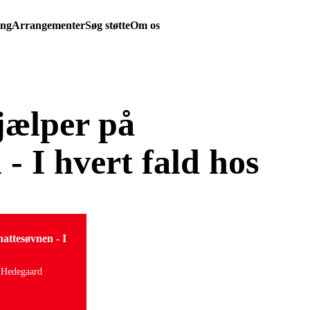
ing
Arrangementer
Søg støtte
Om os
hjælper på
- I hvert fald hos
nattesøvnen - I
 Hedegaard