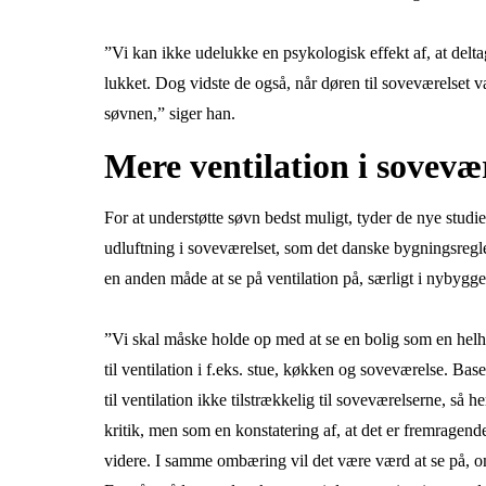
”Vi kan ikke udelukke en psykologisk effekt af, at deltag
lukket. Dog vidste de også, når døren til soveværelset var
søvnen,” siger han.
Mere ventilation i sovevæ
For at understøtte søvn bedst muligt, tyder de nye stud
udluftning i soveværelset, som det danske bygningsregl
en anden måde at se på ventilation på, særligt i nybygge
”Vi skal måske holde op med at se en bolig som en helhe
til ventilation i f.eks. stue, køkken og soveværelse. Bas
til ventilation ikke tilstrækkelig til soveværelserne, så 
kritik, men som en konstatering af, at det er fremragende
videre. I samme ombæring vil det være værd at se på, o