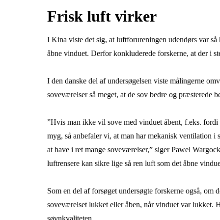
Frisk luft virker
I Kina viste det sig, at luftforureningen udendørs var så 
åbne vinduet. Derfor konkluderede forskerne, at der i st
I den danske del af undersøgelsen viste målingerne omven
soveværelser så meget, at de sov bedre og præsterede b
”Hvis man ikke vil sove med vinduet åbent, f.eks. fordi 
myg, så anbefaler vi, at man har mekanisk ventilation i 
at have i ret mange soveværelser,” siger Pawel Wargock
luftrensere kan sikre lige så ren luft som det åbne vind
Som en del af forsøget undersøgte forskerne også, om d
soveværelset lukket eller åben, når vinduet var lukket.
søvnkvaliteten.