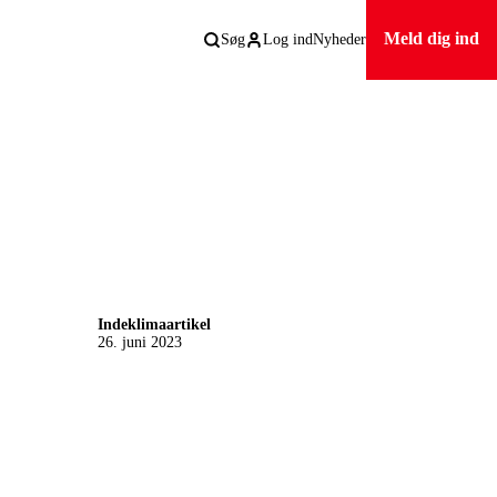
Meld dig ind
Søg
Log ind
Nyheder
Indeklimaartikel
26. juni 2023