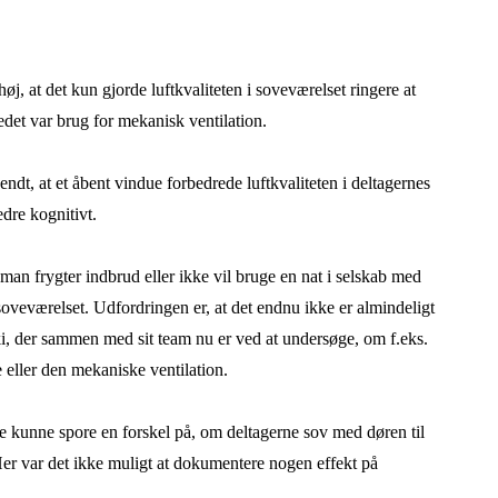
høj, at det kun gjorde luftkvaliteten i soveværelset ringere at
edet var brug for mekanisk ventilation.
dt, at et åbent vindue forbedrede luftkvaliteten i deltagernes
edre kognitivt.
man frygter indbrud eller ikke vil bruge en nat i selskab med
soveværelset. Udfordringen er, at det endnu ikke er almindeligt
i, der sammen med sit team nu er ved at undersøge, om f.eks.
ue eller den mekaniske ventilation.
e kunne spore en forskel på, om deltagerne sov med døren til
 Her var det ikke muligt at dokumentere nogen effekt på