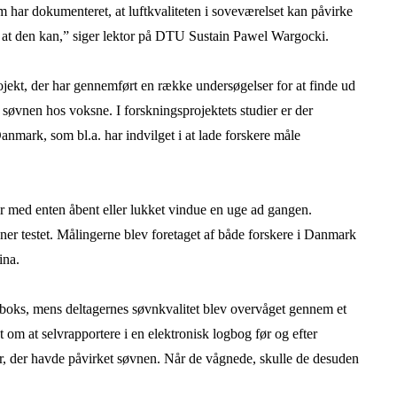
m har dokumenteret, at luftkvaliteten i soveværelset kan påvirke
st, at den kan,” siger lektor på DTU Sustain Pawel Wargocki.
rojekt, der har gennemført en række undersøgelser for at finde ud
 søvnen hos voksne. I forskningsprojektets studier er der
anmark, som bl.a. har indvilget i at lade forskere måle
er med enten åbent eller lukket vindue en uge ad gangen.
ner testet. Målingerne blev foretaget af både forskere i Danmark
ina.
leboks, mens deltagernes søvnkvalitet blev overvåget gennem et
om at selvrapportere i en elektronisk logbog før og efter
ter, der havde påvirket søvnen. Når de vågnede, skulle de desuden