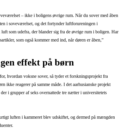
soveværelset – ikke i boligens øvrige rum. Når du sover med åben
ften i soveværelset, og det fortynder luftforureningen i
 luft som udefra, der blander sig fra de øvrige rum i boligen. Har
t partikler, som også kommer med ind, når døren er åben,”
ngen effekt på børn
for, hvordan voksne sover, så tyder et forskningsprojekt fra
børn ikke reagerer på samme måde. I det aarhusianske projekt
er i grupper af seks overnattede tre nætter i universitetets
 hurtigt luften i kammeret blev udskiftet, og dermed på mængden
luenter.