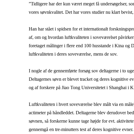
”Tidligere har der kun været meget få undersøgelser, so
vores søvnkvalitet. Det har vores studier nu klart bevi
Han har stået i spidsen for et internationalt forskningsp
af, om og hvordan luftkvaliteten i soveværelset påvirker
foretaget målinger i flere end 100 husstande i Kina og D
luftkvaliteten i deres soveværelse, mens de sov.
I nogle af de gennemførte forsøg sov deltagerne i to ug
Deltagernes søvn er blevet tracket og deres kognitive ev
og af forskere på Jiao Tong Universitetet i Shanghai i K
Luftkvaliteten i hvert soveværelse blev målt via en må
actimeter på håndleddet. Deltagerne blev derudover bedt 
søvnen, så forskerne kunne tage højde for evt. aktivite
gennemgå en tre-minutters test af deres kognitive evner.