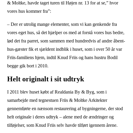
& Moltke, havde taget turen til Højen nr. 13 for at se,” hvor
vores hus kommer fra”:
– Der er utrolig mange elementer, som vi kan genkende fra
vores eget hus, så det hjælper os med at forstå vores hus bedre,
lød det fra parret, som sammen med hundredvis af andre åbent-
hus-gæster fik et sjældent indblik i huset, som i over 50 år var
Friis-familiens hjem, indtil Knud Friis og hans hustru Bodil
begge gik bort i 2010.
Helt originalt i sit udtryk
I 2011 blev huset købt af Realdania By & Byg, som i
samarbejde med tegnestuen Friis & Moltke Arkitekter
gennemførte en nænsom restaurering af bygningerne, der stod
helt originale i deres udtryk – alene med de ændringer og
tilføjelser, som Knud Friis selv havde tilført igennem årene.