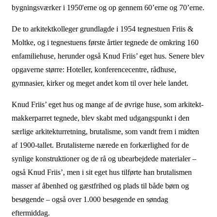
bygningsværker i 1950'erne og op gennem 60’erne og 70’erne.
De to arkitektkolleger grundlagde i 1954 tegnestuen Friis &
Moltke, og i tegnestuens første årtier tegnede de omkring 160
enfamiliehuse, herunder også Knud Friis’ eget hus. Senere blev
opgaverne større: Hoteller, konferencecentre, rådhuse,
gymnasier, kirker og meget andet kom til over hele landet.
Knud Friis’ eget hus og mange af de øvrige huse, som arkitekt-
makkerparret tegnede, blev skabt med udgangspunkt i den
særlige arkitekturretning, brutalisme, som vandt frem i midten
af 1900-tallet. Brutalisterne nærede en forkærlighed for de
synlige konstruktioner og de rå og ubearbejdede materialer –
også Knud Friis’, men i sit eget hus tilførte han brutalismen
masser af åbenhed og gæstfrihed og plads til både børn og
besøgende – også over 1.000 besøgende en søndag
eftermiddag.