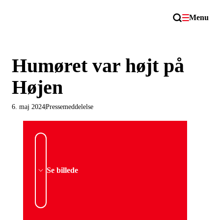
Menu
Humøret var højt på
Højen
6. maj 2024
Pressemeddelelse
Se billede