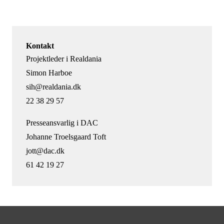
Kontakt
Projektleder i Realdania
Simon Harboe
sih@realdania.dk
22 38 29 57
Presseansvarlig i DAC
Johanne Troelsgaard Toft
jott@dac.dk
61 42 19 27