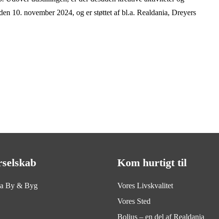
den 10. november 2024, og er støttet af bl.a. Realdania, Dreyers
rselskab
Kom hurtigt til
ia By & Byg
Vores Livskvalitet
Vores Sted
Bolius – en del af Realdania