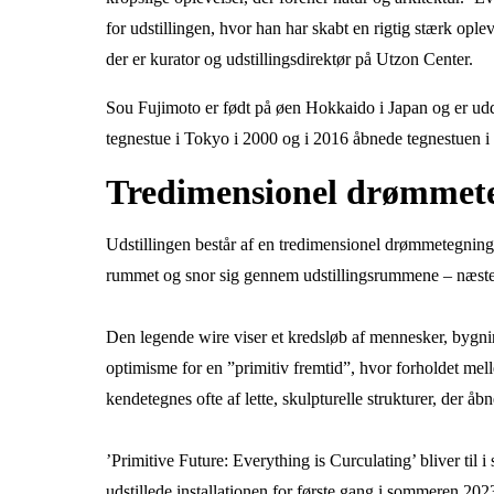
for udstillingen, hvor han har skabt en rigtig stærk op
der er kurator og udstillingsdirektør på Utzon Center.
Sou Fujimoto er født på øen Hokkaido i Japan og er udd
tegnestue i Tokyo i 2000 og i 2016 åbnede tegnestuen i
Tredimensionel drømmet
Udstillingen består af en tredimensionel drømmetegning,
rummet og snor sig gennem udstillingsrummene – næsten
Den legende wire viser et kredsløb af mennesker, bygnin
optimisme for en ”primitiv fremtid”, hvor forholdet me
kendetegnes ofte af lette, skulpturelle strukturer, der 
’Primitive Future: Everything is Curculating’ bliver til
udstillede installationen for første gang i sommeren 202