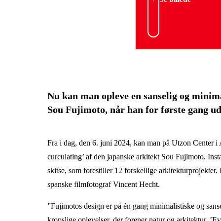
Nu kan man opleve en sanselig og minimal
Sou Fujimoto, når han for første gang ud
Fra i dag, den 6. juni 2024, kan man på Utzon Center i 
curculating’ af den japanske arkitekt Sou Fujimoto. Insta
skitse, som forestiller 12 forskellige arkitekturprojekte
spanske filmfotograf Vincent Hecht.
”Fujimotos design er på én gang minimalistiske og sans
kropslige oplevelser, der forener natur og arkitektur. ’E