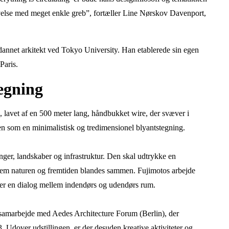
levelse med meget enkle greb”, fortæller Line Nørskov Davenport,
annet arkitekt ved Tokyo University. Han etablerede sin egen
 Paris.
egning
 lavet af en 500 meter lang, håndbukket wire, der svæver i
 som en minimalistisk og tredimensionel blyantstegning.
ger, landskaber og infrastruktur. Den skal udtrykke en
llem naturen og fremtiden blandes sammen. Fujimotos arbejde
åbner en dialog mellem indendørs og udendørs rum.
 i samarbejde med Aedes Architecture Forum (Berlin), der
3. Udover udstillingen, er der desuden kreative aktiviteter og