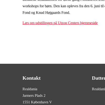
workshops for børn. Den kan opleves fra den 6. juni til 
Fond og Knud Højgaards Fond.
Læs om udstillingen på Utzon Centers hjemmeside
Kontakt
Datte
Realdania
Realdan
Jarmers Plads 2
1551 København V