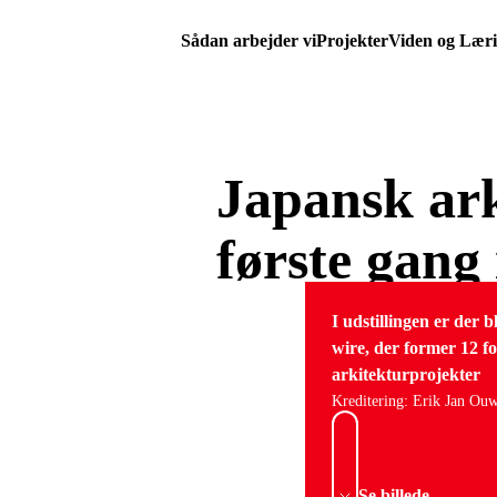
Sådan arbejder vi
Projekter
Viden og Lær
Japansk arki
første gan
I udstillingen er der 
wire, der former 12 fo
arkitekturprojekter
Kreditering: Erik Jan Ou
Se billede