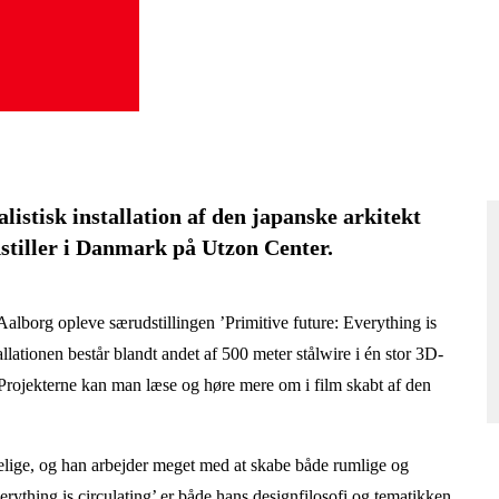
istisk installation af den japanske arkitekt
stiller i Danmark på Utzon Center.
Aalborg opleve særudstillingen ’Primitive future: Everything is
llationen består blandt andet af 500 meter stålwire i én stor 3D-
r. Projekterne kan man læse og høre mere om i film skabt af den
elige, og han arbejder meget med at skabe både rumlige og
verything is circulating’ er både hans designfilosofi og tematikken