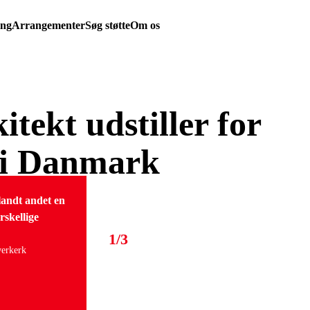
ing
Arrangementer
Søg støtte
Om os
tekt udstiller for
g i Danmark
blandt andet en
rskellige
1/3
werkerk