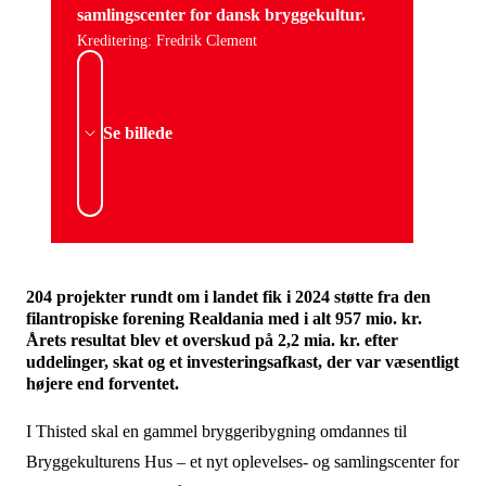
samlingscenter for dansk bryggekultur.
Kreditering: Fredrik Clement
Se billede
204 projekter rundt om i landet fik i 2024 støtte fra den
filantropiske forening Realdania med i alt 957 mio. kr.
Årets resultat blev et overskud på 2,2 mia. kr. efter
uddelinger, skat og et investeringsafkast, der var væsentligt
højere end forventet.
I Thisted skal en gammel bryggeribygning omdannes til
Bryggekulturens Hus – et nyt oplevelses- og samlingscenter for