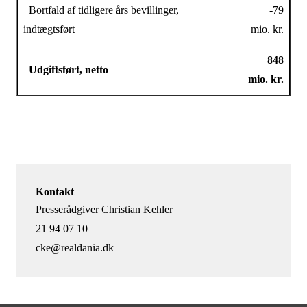
Bortfald af tidligere års bevillinger,
-79
indtægtsført
mio. kr.
848
Udgiftsført, netto
mio. kr.
Kontakt
Presserådgiver Christian Kehler
21 94 07 10
cke@realdania.dk