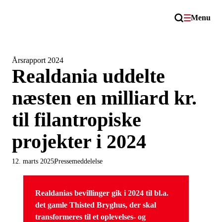
Menu
Årsrapport 2024
Realdania uddelte
næsten en milliard kr.
til filantropiske
projekter i 2024
12. marts 2025
Pressemeddelelse
Realdanias bevillinger gik i 2024 til bl.a.
det gamle Thisted Bryghus, der skal
transformeres til et oplevelses- og