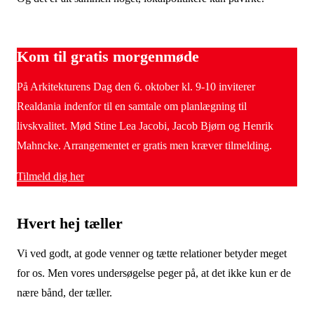
Kom til gratis morgenmøde
På Arkitekturens Dag den 6. oktober kl. 9-10 inviterer
Realdania indenfor til en samtale om planlægning til
livskvalitet. Mød Stine Lea Jacobi, Jacob Bjørn og Henrik
Mahncke. Arrangementet er gratis men kræver tilmelding.
Tilmeld dig her
Hvert hej tæller
Vi ved godt, at gode venner og tætte relationer betyder meget
for os. Men vores undersøgelse peger på, at det ikke kun er de
nære bånd, der tæller.