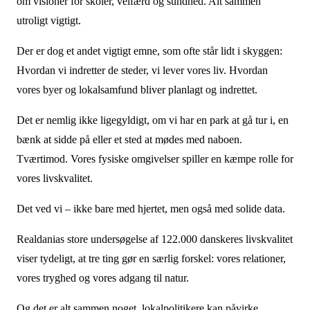
om visioner for skoler, velfærd og sundhed. Alt sammen
utroligt vigtigt.
Der er dog et andet vigtigt emne, som ofte står lidt i skyggen:
Hvordan vi indretter de steder, vi lever vores liv. Hvordan
vores byer og lokalsamfund bliver planlagt og indrettet.
Det er nemlig ikke ligegyldigt, om vi har en park at gå tur i, en
bænk at sidde på eller et sted at mødes med naboen.
Tværtimod. Vores fysiske omgivelser spiller en kæmpe rolle for
vores livskvalitet.
Det ved vi – ikke bare med hjertet, men også med solide data.
Realdanias store undersøgelse af 122.000 danskeres livskvalitet
viser tydeligt, at tre ting gør en særlig forskel: vores relationer,
vores tryghed og vores adgang til natur.
Og det er alt sammen noget, lokalpolitikere kan påvirke.