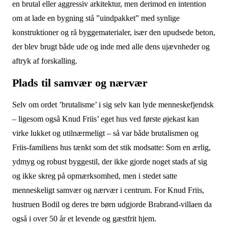
en brutal eller aggressiv arkitektur, men derimod en intention
om at lade en bygning stå ”uindpakket” med synlige
konstruktioner og rå byggematerialer, især den upudsede beton,
der blev brugt både ude og inde med alle dens ujævnheder og
aftryk af forskalling.
Plads til samvær og nærvær
Selv om ordet ’brutalisme’ i sig selv kan lyde menneskefjendsk
– ligesom også Knud Friis’ eget hus ved første øjekast kan
virke lukket og utilnærmeligt – så var både brutalismen og
Friis-familiens hus tænkt som det stik modsatte: Som en ærlig,
ydmyg og robust byggestil, der ikke gjorde noget stads af sig
og ikke skreg på opmærksomhed, men i stedet satte
menneskeligt samvær og nærvær i centrum. For Knud Friis,
hustruen Bodil og deres tre børn udgjorde Brabrand-villaen da
også i over 50 år et levende og gæstfrit hjem.