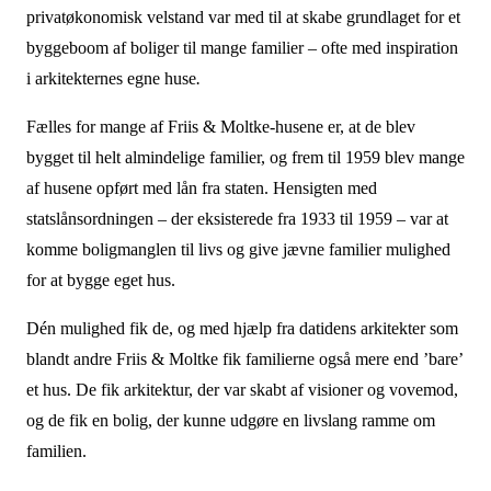
privatøkonomisk velstand var med til at skabe grundlaget for et
byggeboom af boliger til mange familier – ofte med inspiration
i arkitekternes egne huse
.
Fælles for mange af Friis & Moltke-husene er, at de blev
bygget til helt almindelige familier, og frem til 1959 blev mange
af husene opført med lån fra staten. Hensigten med
statslånsordningen – der eksisterede fra 1933 til 1959 – var at
komme boligmanglen til livs og give jævne familier mulighed
for at bygge eget hus.
Dén mulighed fik de, og med hjælp fra datidens arkitekter som
blandt andre Friis & Moltke fik familierne også mere end ’bare’
et hus. De fik arkitektur, der var skabt af visioner og vovemod,
og de fik en bolig, der kunne udgøre en livslang ramme om
familien.