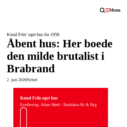
Menu
Knud Friis’ eget hus fra 1958
Åbent hus: Her boede
den milde brutalist i
Brabrand
2. juni 2026
Nyhed
Knud Friis eget hus
Kreditering: Adam Mørk / Realdania By & Byg