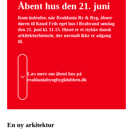
Åbent hus den 21. juni
Kom indenfor, når Realdania By & Byg, åbner
døren til Knud Friis eget hus i Brabrand søndag
den 21. juni kl. 11-15. Huset er et stykke dansk
arkitekturhistorie, der normalt ikke er adgang
til.
Læs mere om åbent hus på
realdaniabyogbygklubben.dk
En ny arkitektur