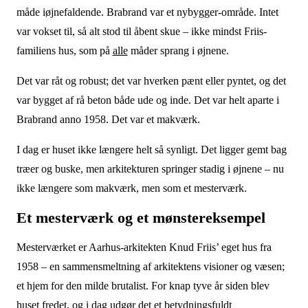
måde iøjnefaldende. Brabrand var et nybygger-område. Intet
var vokset til, så alt stod til åbent skue – ikke mindst Friis-
familiens hus, som på
alle
måder sprang i øjnene.
Det var råt og robust; det var hverken pænt eller pyntet, og det
var bygget af rå beton både ude og inde. Det var helt aparte i
Brabrand anno 1958. Det var et makværk.
I dag er huset ikke længere helt så synligt. Det ligger gemt bag
træer og buske, men arkitekturen springer stadig i øjnene – nu
ikke længere som makværk, men som et mesterværk.
Et mesterværk og et mønstereksempel
Mesterværket er Aarhus-arkitekten Knud Friis’ eget hus fra
1958 – en sammensmeltning af arkitektens visioner og væsen;
et hjem for den milde brutalist. For knap tyve år siden blev
huset fredet, og i dag udgør det et betydningsfuldt