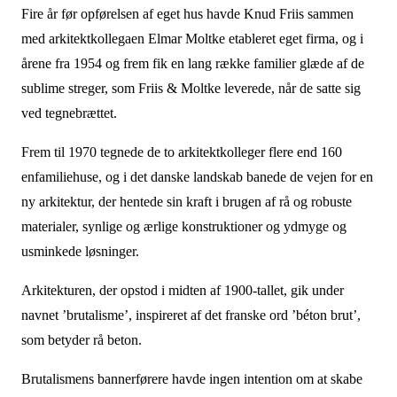
Fire år før opførelsen af eget hus havde Knud Friis sammen
med arkitektkollegaen Elmar Moltke etableret eget firma, og i
årene fra 1954 og frem fik en lang række familier glæde af de
sublime streger, som Friis & Moltke leverede, når de satte sig
ved tegnebrættet.
Frem til 1970 tegnede de to arkitektkolleger flere end 160
enfamiliehuse, og i det danske landskab banede de vejen for en
ny arkitektur, der hentede sin kraft i brugen af rå og robuste
materialer, synlige og ærlige konstruktioner og ydmyge og
usminkede løsninger.
Arkitekturen, der opstod i midten af 1900-tallet, gik under
navnet ’brutalisme’, inspireret af det franske ord ’béton brut’,
som betyder rå beton.
Brutalismens bannerførere havde ingen intention om at skabe