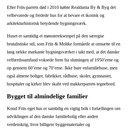
Efter Friis-parrets død i 2010 købte Realdania By & Byg det
velbevarede og fredede hus for at bevare et ikonisk og
arkitekturhistorisk betydende bygningsværk.
Huset er samtidig et mønstereksempel på den særegne
brutalistiske stil, som Friis & Moltke formåede at omsætte til en
lang række markante bygningsværker i takt med, at det danske
velfærdssamfund voksede frem fra slutningen af 1950’erne og
op gennem 60’erne og 70’erne. Ikke bare enfamiliehuse, men
også almene boliger, fabrikker, rådhuse, skoler, gymnasier,
hospitaler og kirker blev skabt ved makkerparrets tegnebord.
Bygget til almindelige familier
Knud Friis eget hus er samtidig en vigtig brik i fortællingen om
udviklingen af den danske familiebolig efter anden
verdenskrig, hvor billigere byggematerialer og