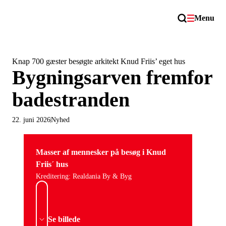
Menu
Knap 700 gæster besøgte arkitekt Knud Friis’ eget hus
Bygningsarven fremfor
badestranden
22. juni 2026
Nyhed
Masser af mennesker på besøg i Knud
Friis´ hus
Kreditering: Realdania By & Byg
Se billede