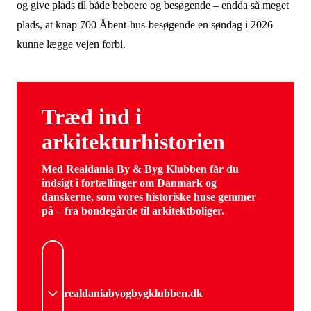
og give plads til både beboere og besøgende – endda så meget
plads, at knap 700 Åbent-hus-besøgende en søndag i 2026
kunne lægge vejen forbi.
Træd ind i
arkitekturhistorien
Med Realdania By & Byg Klubben får du
indsigt i fortællinger om Danmark og
danskerne, som vores historiske huse gemmer
på – fra bondegårde til arkitektboliger.
realdaniabyogbygklubben.dk