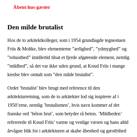
Åbent-hus-gæster
Den milde brutalist
Hos de to arkitektkolleger, som i 1954 grundlagde tegnestuen
Friis & Moltke, blev elementerne ”ærlighed”, ”ydmyghed” og
”robusthed” imidlertid tilsat et fjerde afgørende element, nemlig
”mildhed”, så det var ikke uden grund, at Knud Friis i mange
kredse blev omtalt som ”den milde brutalist”.
Ordet ’brutalist’ blev brugt med reference til den
arkitekturretning, som de to arkitekter lod sig inspirere af i
1950’erne, nemlig ’brutalismen’, hvis navn kommer af det
franske ord ’béton brut’, som betyder rå beton. ’Mildheden’
refererede til Knud Friis’ varme og venlige væsen og hans altid
årvågne blik for i arkitekturen at skabe åbenhed og gæstfrihed