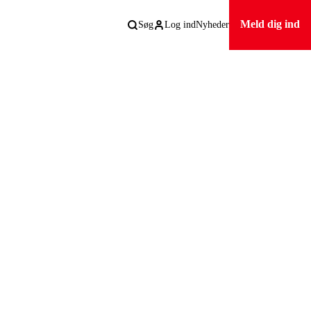
Meld dig ind
Søg
Log ind
Nyheder