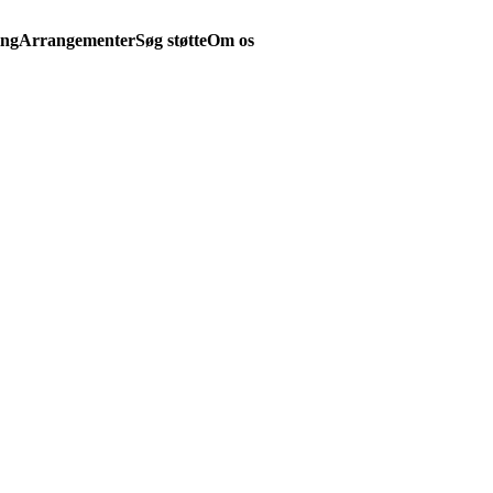
ing
Arrangementer
Søg støtte
Om os