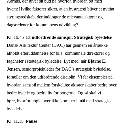
Aarhus
, der giver sit bud på hvorfor, hvordan og med
hvem: Hvilke faktorer sikrer, at en bystrategi bliver et nyttigt
styringsredskab, der inddrager de relevante aktører og
dagsordener for kommunens udvikling?
Kl. 10.45
Et udfordrende samspil: Strategisk byledelse
Dansk Arkitektur Center (DAC) har gennem en årrække
afholdt efteruddannelse for bl.a. kommunale direktører og
fagchefer i strategisk byledelse. Lyt med, når
Bjarne E.
Jensen
,
seniorprojektleder for DAC’s strategisk byledelse,
fortæller om den udfordrende disciplin. Vi får eksempler på,
hvordan samspil mellem forskellige aktører skaber bedre byer,
bedre bydele og bedre liv for borgerne. Og så s
kal vi
høre, hvorfor nogle byer ikke kommer i mål med strategisk
byledelse.
Kl. 11.15
Pause