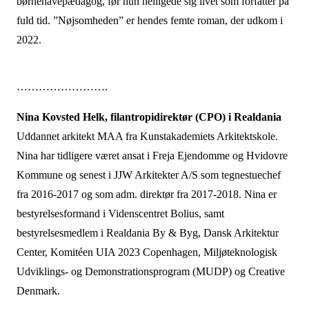
børnehavepædagog, før hun helligede sig livet som forfatter på
fuld tid. ”Nøjsomheden” er hendes femte roman, der udkom i
2022.
…………………….
Nina Kovsted Helk, filantropidirektør (CPO) i Realdania
Uddannet arkitekt MAA fra Kunstakademiets Arkitektskole.
Nina har tidligere været ansat i Freja Ejendomme og Hvidovre
Kommune og senest i JJW Arkitekter A/S som tegnestuechef
fra 2016-2017 og som adm. direktør fra 2017-2018. Nina er
bestyrelsesformand i Videnscentret Bolius, samt
bestyrelsesmedlem i Realdania By & Byg, Dansk Arkitektur
Center, Komitéen UIA 2023 Copenhagen, Miljøteknologisk
Udviklings- og Demonstrationsprogram (MUDP) og Creative
Denmark.