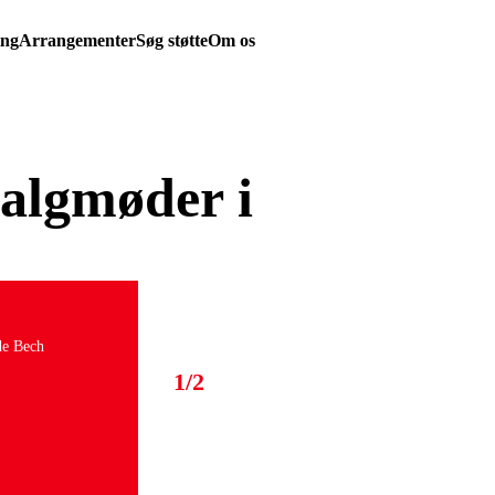
ing
Arrangementer
Søg støtte
Om os
valgmøder i
de Bech
1/2