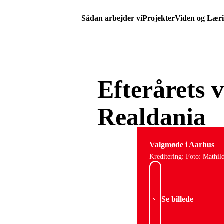
Sådan arbejder vi
Projekter
Viden og Lær
Efterårets 
Realdania
Valgmøde i Aarhus
Kreditering: Foto: Mathil
Se billede