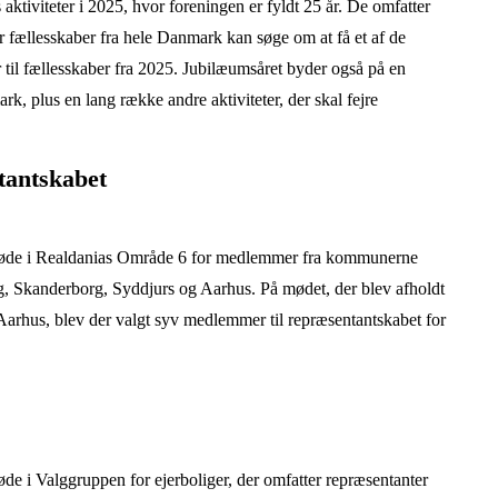
tiviteter i 2025, hvor foreningen er fyldt 25 år. De omfatter
r fællesskaber fra hele Danmark kan søge om at få et af de
til fællesskaber fra 2025. Jubilæumsåret byder også på en
k, plus en lang række andre aktiviteter, der skal fejre
tantskabet
møde i Realdanias Område 6 for medlemmer fra kommunerne
, Skanderborg, Syddjurs og Aarhus. På mødet, der blev afholdt
 Aarhus
, blev der valgt syv medlemmer til repræsentantskabet for
e i Valggruppen for ejerboliger, der omfatter repræsentanter