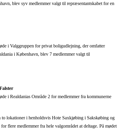
havn, blev syv medlemmer valgt til repræsentantskabet for en
e i Valggruppen for privat boligudlejning, der omfatter
aldania i København, blev 7 medlemmer valgt til
Falster
møde i Realdanias Område 2 for medlemmer fra kommunerne
 to lokationer i
henholdsvis Hote Saxkjøbing i Sakskøbing og
ere for flere medlemmer fra hele valgområdet at deltage.
På mødet