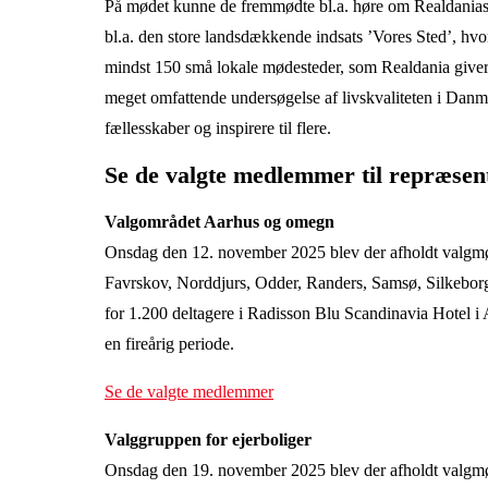
På mødet kunne de fremmødte bl.a. høre om Realdanias ak
bl.a. den store landsdækkende indsats ’Vores Sted’, hvo
mindst 150 små lokale mødesteder, som Realdania giver 
meget omfattende undersøgelse af livskvaliteten i Danmar
fællesskaber og inspirere til flere.
Se de valgte medlemmer til repræsen
Valgområdet Aarhus og omegn
Onsdag den 12. november 2025 blev der afholdt valg
Favrskov, Norddjurs, Odder, Randers, Samsø, Silkeborg
for 1.200 deltagere i
Radisson Blu Scandinavia Hotel i
en fireårig periode.
Se de valgte medlemmer
Valggruppen for ejerboliger
Onsdag den 19. november 2025 blev der afholdt valgmød