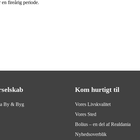
en fireårig periode.
rselskab
Kom hurtigt til
ia By & Byg
Vores Livskvalitet
Vores Sted
Bolius – en del af Realdania
Nyhedsoverblik