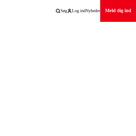
Meld dig ind
Søg
Log ind
Nyheder