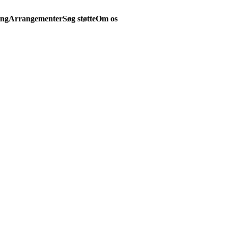
ing
Arrangementer
Søg støtte
Om os