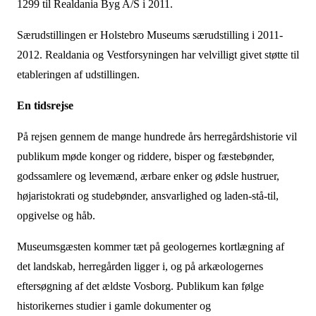
1299 til Realdania Byg A/S i 2011.
Særudstillingen er Holstebro Museums særudstilling i 2011-
2012. Realdania og Vestforsyningen har velvilligt givet støtte til
etableringen af udstillingen.
En tidsrejse
På rejsen gennem de mange hundrede års herregårdshistorie vil
publikum møde konger og riddere, bisper og fæstebønder,
godssamlere og levemænd, ærbare enker og ødsle hustruer,
højaristokrati og studebønder, ansvarlighed og laden-stå-til,
opgivelse og håb.
Museumsgæsten kommer tæt på geologernes kortlægning af
det landskab, herregården ligger i, og på arkæologernes
eftersøgning af det ældste Vosborg. Publikum kan følge
historikernes studier i gamle dokumenter og