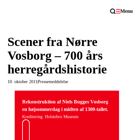
Menu
Scener fra Nørre
Vosborg – 700 års
herregårdshistorie
10. oktober 2011
Pressemeddelelse
Rekonstruktion af Niels Bugges Vosborg
en højsommerdag i midten af 1300-tallet.
Kreditering: Holstebro Museum