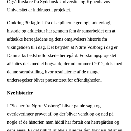
Også forskere fra Syddansk Universitet og Københavns
Universitet er inddraget i projektet.
Omkring 30 fagfolk fra disciplinerne geologi, arkæologi,
historie og arkitektur har gennem fem år samarbejdet om at
afdække herregårdens og dens omgivelsers historie fra
vikingetiden til i dag. Det betyder, at Nørre Vosborg i dag er
Danmarks bedst udforskede herregård. Forskningsprojektet
afsluttes dels med et bogværk, der udkommer i 2012, dels med
denne særudstilling, hvor resultaterne af de mange
undersøgelser bliver præsenteret for offentligheden.
Nye historier
I ”Scener fra Nørre Vosborg” bliver gamle sagn og
overleveringer prøvet af, og der bliver vendt op og ned på
nogle af de historier, man hidtil har fortalt om herregården og
dens ejere. Er det rigtigt, at Niels Bugges tårn blev væltet af en