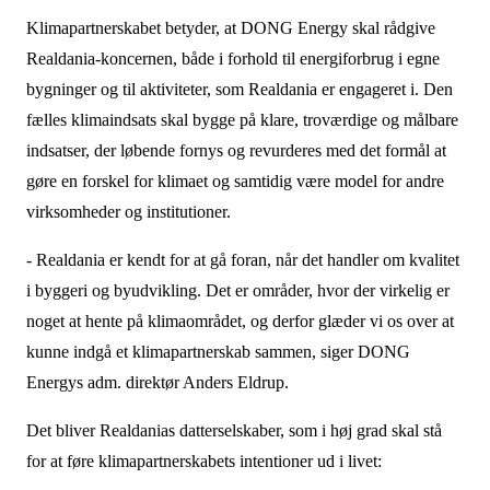
Klimapartnerskabet betyder, at DONG Energy skal rådgive
Realdania-koncernen, både i forhold til energiforbrug i egne
bygninger og til aktiviteter, som Realdania er engageret i. Den
fælles klimaindsats skal bygge på klare, troværdige og målbare
indsatser, der løbende fornys og revurderes med det formål at
gøre en forskel for klimaet og samtidig være model for andre
virksomheder og institutioner.
- Realdania er kendt for at gå foran, når det handler om kvalitet
i byggeri og byudvikling. Det er områder, hvor der virkelig er
noget at hente på klimaområdet, og derfor glæder vi os over at
kunne indgå et klimapartnerskab sammen, siger DONG
Energys adm. direktør Anders Eldrup.
Det bliver Realdanias datterselskaber, som i høj grad skal stå
for at føre klimapartnerskabets intentioner ud i livet: