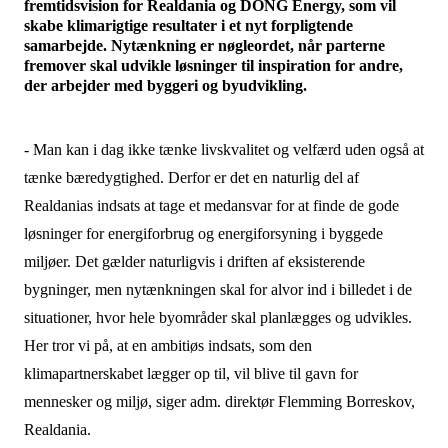
fremtidsvision for Realdania og DONG Energy, som vil
skabe klimarigtige resultater i et nyt forpligtende
samarbejde. Nytænkning er nøgleordet, når parterne
fremover skal udvikle løsninger til inspiration for andre,
der arbejder med byggeri og byudvikling.
- Man kan i dag ikke tænke livskvalitet og velfærd uden også at
tænke bæredygtighed. Derfor er det en naturlig del af
Realdanias indsats at tage et medansvar for at finde de gode
løsninger for energiforbrug og energiforsyning i byggede
miljøer. Det gælder naturligvis i driften af eksisterende
bygninger, men nytænkningen skal for alvor ind i billedet i de
situationer, hvor hele byområder skal planlægges og udvikles.
Her tror vi på, at en ambitiøs indsats, som den
klimapartnerskabet lægger op til, vil blive til gavn for
mennesker og miljø, siger adm. direktør Flemming Borreskov,
Realdania.