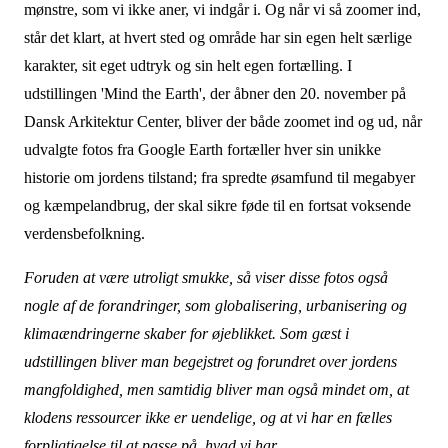
mønstre, som vi ikke aner, vi indgår i. Og når vi så zoomer ind,
står det klart, at hvert sted og område har sin egen helt særlige
karakter, sit eget udtryk og sin helt egen fortælling. I
udstillingen 'Mind the Earth', der åbner den 20. november på
Dansk Arkitektur Center, bliver der både zoomet ind og ud, når
udvalgte fotos fra Google Earth fortæller hver sin unikke
historie om jordens tilstand; fra spredte øsamfund til megabyer
og kæmpelandbrug, der skal sikre føde til en fortsat voksende
verdensbefolkning.
Foruden at være utroligt smukke, så viser disse fotos også
nogle af de
forandringer, som globalisering, urbanisering og
klimaændringerne skaber for øjeblikket. Som gæst i
udstillingen bliver man begejstret og forundret over jordens
mangfoldighed, men samtidig bliver man også mindet om, at
klodens ressourcer ikke er uendelige, og at vi har en fælles
forpligtigelse til at passe på, hvad vi har.