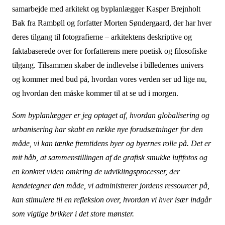
samarbejde med arkitekt og byplanlægger Kasper Brejnholt
Bak fra Rambøll og forfatter Morten Søndergaard, der har hver
deres tilgang til fotografierne – arkitektens deskriptive og
faktabaserede over for forfatterens mere poetisk og filosofiske
tilgang. Tilsammen skaber de indlevelse i billedernes univers
og kommer med bud på, hvordan vores verden ser ud lige nu,
og hvordan den måske kommer til at se ud i morgen.
Som byplanlægger er jeg optaget af, hvordan globalisering og
urbanisering har skabt en række nye forudsætninger for den
måde, vi kan tænke fremtidens byer og byernes rolle på. Det er
mit håb, at sammenstillingen af de grafisk smukke luftfotos og
en konkret viden omkring de udviklingsprocesser, der
kendetegner den måde, vi administrerer jordens ressourcer på,
kan stimulere til en refleksion over, hvordan vi hver især indgår
som vigtige brikker i det store mønster.