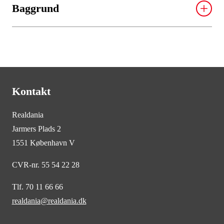
Baggrund
Udstillingen: Mind the Earth
Udstillingen vises fra den 20. november 2014 til den
11. januar 2015 i Dansk Arkitektur Center,
Strandgade 27B, 1401 København K. Entre til
Kontakt
udstillingen: gratis. Åbning d. 20. november kl.
16.00.
Realdania
Jarmers Plads 2
Find pressefotos her:
1551 København V
https://www.dropbox.com/sh/o4d5qelappfbhcv/AAC
CVR-nr. 55 54 22 28
EPjawPYWkt6gaV8rcJD-Qa?dl=0
Tlf. 70 11 66 66
Om Kasper
Brejnholt Bak
realdania@realdania.dk
Kasper Brejnholt Bak er seniorbyplanlægger i
Rambøll. Kasper har taget initiativ til udstillingen