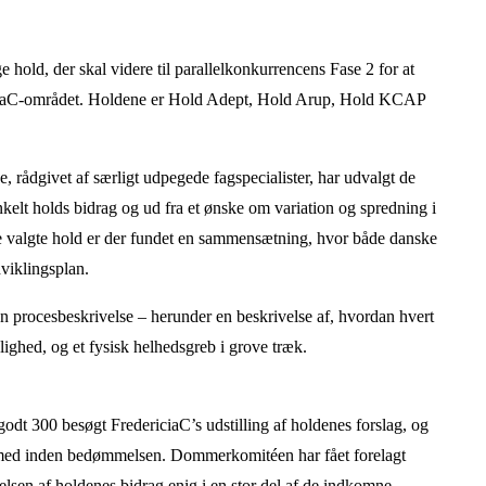
hold, der skal videre til parallelkonkurrencens Fase 2 for at
iciaC-området. Holdene er Hold Adept, Hold Arup, Hold KCAP
 rådgivet af særligt udpegede fagspecialister, har udvalgt de
nkelt holds bidrag og ud fra et ønske om variation og spredning i
re valgte hold er der fundet en sammensætning, hvor både danske
viklingsplan.
en procesbeskrivelse – herunder en beskrivelse af, hvordan hvert
elighed, og et fysisk helhedsgreb i grove træk.
odt 300 besøgt FredericiaC’s udstilling af holdenes forslag, og
v med inden bedømmelsen. Dommerkomitéen har fået forelagt
lsen af holdenes bidrag enig i en stor del af de indkomne