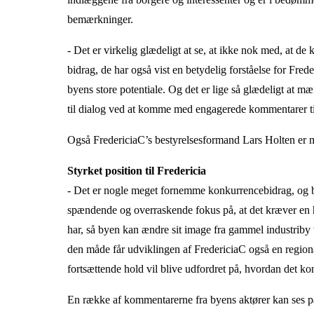
bemærkninger.
- Det er virkelig glædeligt at se, at ikke nok med, at 
bidrag, de har også vist en betydelig forståelse for Fre
byens store potentiale. Og det er lige så glædeligt at m
til dialog ved at komme med engagerede kommentarer ti
Også FredericiaC’s bestyrelsesformand Lars Holten er me
Styrket position til Fredericia
- Det er nogle meget fornemme konkurrencebidrag, og blan
spændende og overraskende fokus på, at det kræver en hel
har, så byen kan ændre sit image fra gammel industrib
den måde får udviklingen af FredericiaC også en regiona
fortsættende hold vil blive udfordret på, hvordan det ko
En række af kommentarerne fra byens aktører kan ses p