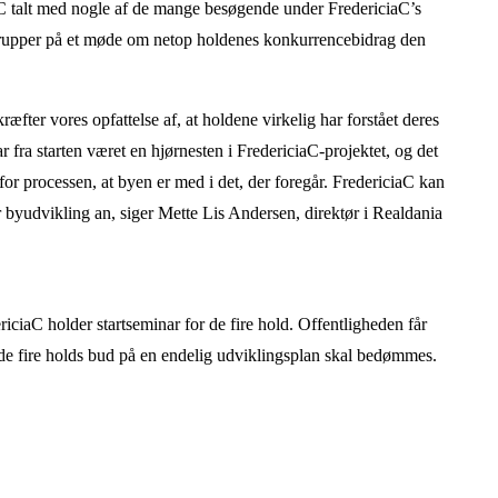
aC talt med nogle af de mange besøgende under FredericiaC’s
grupper på et møde om netop holdenes konkurrencebidrag den
ræfter vores opfattelse af, at holdene virkelig har forstået deres
fra starten været en hjørnesten i FredericiaC-projektet, og det
for processen, at byen er med i det, der foregår. FredericiaC kan
 byudvikling an, siger Mette Lis Andersen, direktør i Realdania
iciaC holder startseminar for de fire hold. Offentligheden får
r de fire holds bud på en endelig udviklingsplan skal bedømmes.