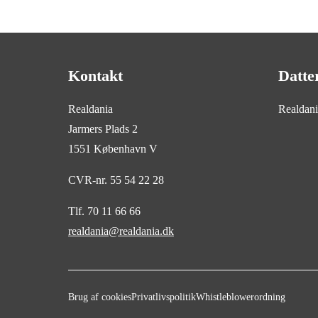
Kontakt
Datte
Realdania
Realdan
Jarmers Plads 2
1551 København V
CVR-nr. 55 54 22 28
Tlf. 70 11 66 66
realdania@realdania.dk
Brug af cookies
Privatlivspolitik
Whistleblowerordning