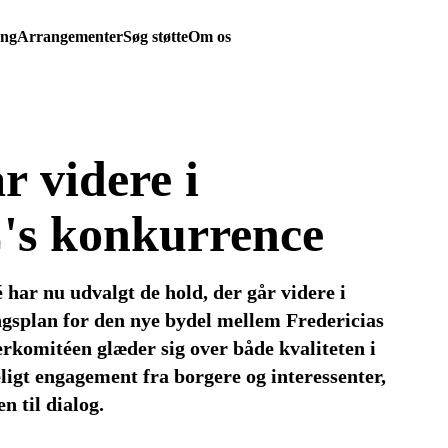
ing
Arrangementer
Søg støtte
Om os
r videre i
C's konkurrence
ar nu udvalgt de hold, der går videre i
gsplan for den nye bydel mellem Fredericias
komitéen glæder sig over både kvaliteten i
ligt engagement fra borgere og interessenter,
n til dialog.