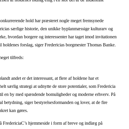
de konkurrerende hold har præsteret nogle meget fremsynede
dericias særlige historie, den unikke byplanmæssige kulturarv og
ærke, hvordan borgere og interessenter har taget imod invitationen
l holdenes forslag, siger Fredericias borgmester Thomas Banke.
get tilfreds:
dt andet er det interessant, at flere af holdene har et
t særlig strategi at udnytte de store potentialer, som Fredericia
y til en by med spændende bomuligheder og moderne erhverv. På
l betydning, siger bestyrelsesformanden og lover, at de fire
nkret kan gøres.
å FredericiaC’s hjemmeside i form af breve og indlæg på