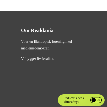
Om Realdania
Vi er en filantropisk forening med
medlemsdemokrati.
Vi bygger livskvalitet.
Reducér sidens
klimaaftryk
Reducér si