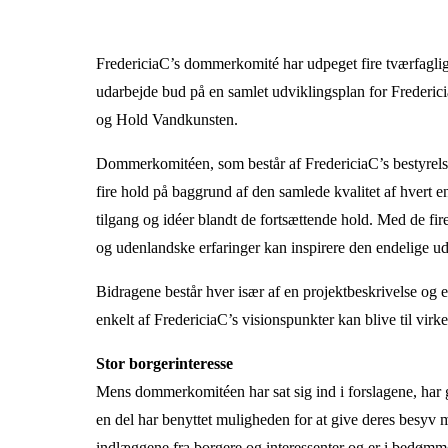
FredericiaC’s dommerkomité har udpeget fire tværfaglige 
udarbejde bud på en samlet udviklingsplan for Freder
og Hold Vandkunsten.
Dommerkomitéen, som består af FredericiaC’s bestyrelse,
fire hold på baggrund af den samlede kvalitet af hvert e
tilgang og idéer blandt de fortsættende hold. Med de fi
og udenlandske erfaringer kan inspirere den endelige ud
Bidragene består hver især af en projektbeskrivelse og 
enkelt af FredericiaC’s visionspunkter kan blive til virk
Stor borgerinteresse
Mens dommerkomitéen har sat sig ind i forslagene, har g
en del har benyttet muligheden for at give deres besy
indlæggene fra borgere og interessenter og er i bedømme