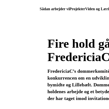
Sådan arbejder vi
Projekter
Viden og Lær
Fire hold gå
Fredericia
FredericiaC’s dommerkomité h
konkurrencen om en udviklin
bymidte og Lillebælt. Dommer
holdenes arbejde og et betyde
der har taget imod invitatione