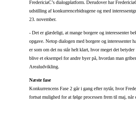
FredericiaC’s dialogplatform. Derudover har Frederici
udstilling af konkurrencebidragene og med interessent
23. november.
- Det er glædeligt, at mange borgere og interessenter bek
opgave. Netop dialogen med borgere og interessenter har 
er som om det nu står helt klart, hvor meget det betyder 
blive et eksempel for andre byer på, hvordan man griber
Arealudvikling.
Næste fase
Konkurrencens Fase 2 går i gang efter nytår, hvor Freder
fortsat mulighed for at følge processen frem til maj, nå