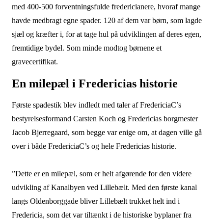
med 400-500 forventningsfulde fredericianere, hvoraf mange
havde medbragt egne spader. 120 af dem var børn, som lagde
sjæl og kræfter i, for at tage hul på udviklingen af deres egen,
fremtidige bydel. Som minde modtog børnene et
gravecertifikat.
En milepæl i Fredericias historie
Første spadestik blev indledt med taler af FredericiaC’s
bestyrelsesformand Carsten Koch og Fredericias borgmester
Jacob Bjerregaard, som begge var enige om, at dagen ville gå
over i både FredericiaC’s og hele Fredericias historie.
”Dette er en milepæl, som er helt afgørende for den videre
udvikling af Kanalbyen ved Lillebælt. Med den første kanal
langs Oldenborggade bliver Lillebælt trukket helt ind i
Fredericia, som det var tiltænkt i de historiske byplaner fra