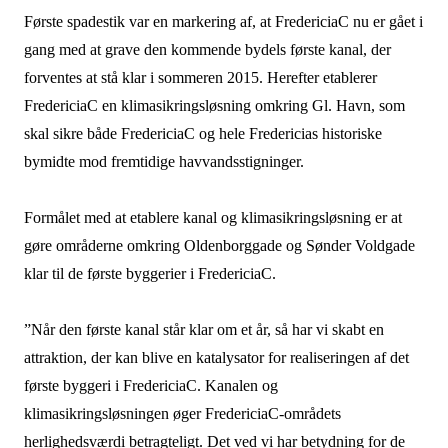
Første spadestik var en markering af, at FredericiaC nu er gået i
gang med at grave den kommende bydels første kanal, der
forventes at stå klar i sommeren 2015. Herefter etablerer
FredericiaC en klimasikringsløsning omkring Gl. Havn, som
skal sikre både FredericiaC og hele Fredericias historiske
bymidte mod fremtidige havvandsstigninger.
Formålet med at etablere kanal og klimasikringsløsning er at
gøre områderne omkring Oldenborggade og Sønder Voldgade
klar til de første byggerier i FredericiaC.
”Når den første kanal står klar om et år, så har vi skabt en
attraktion, der kan blive en katalysator for realiseringen af det
første byggeri i FredericiaC. Kanalen og
klimasikringsløsningen øger FredericiaC-områdets
herlighedsværdi betragteligt. Det ved vi har betydning for de