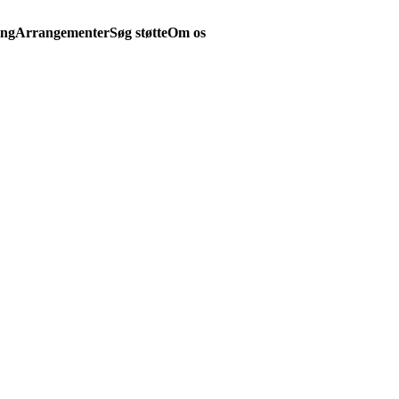
ing
Arrangementer
Søg støtte
Om os