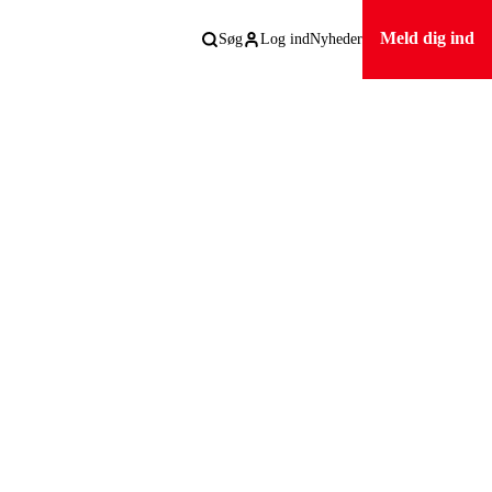
Meld dig ind
Søg
Log ind
Nyheder