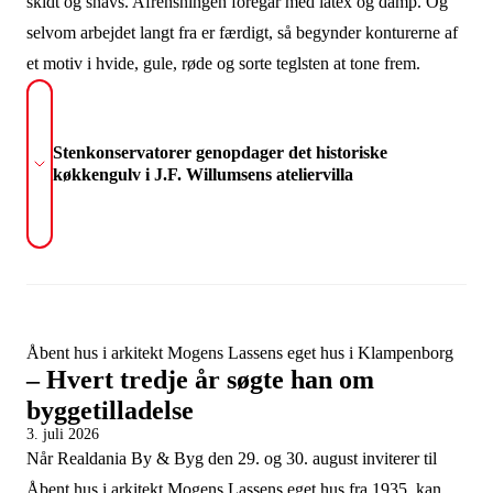
skidt og snavs. Afrensningen foregår med latex og damp. Og
selvom arbejdet langt fra er færdigt, så begynder konturerne af
et motiv i hvide, gule, røde og sorte teglsten at tone frem.
Stenkonservatorer genopdager det historiske
køkkengulv i J.F. Willumsens ateliervilla
Åbent hus i arkitekt Mogens Lassens eget hus i Klampenborg
– Hvert tredje år søgte han om
byggetilladelse
3. juli 2026
Når Realdania By & Byg den 29. og 30. august inviterer til
Åbent hus i arkitekt Mogens Lassens eget hus fra 1935, kan