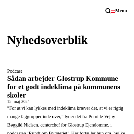
Menu
Nyhedsoverblik
Podcast
Sådan arbejder Glostrup Kommune
for et godt indeklima på kommunens
skoler
15. maj 2024
”For at vi kan lykkes med indeklima kræver det, at vi er rigtig
mange faggrupper inde over,” lyder det fra Pernille Vejby
Bøggild Nielsen, centerchef for Glostrup Ejendomme, i
podcasten ’Rundt om Byggeriet’. Her fortæller hun om, hvilke