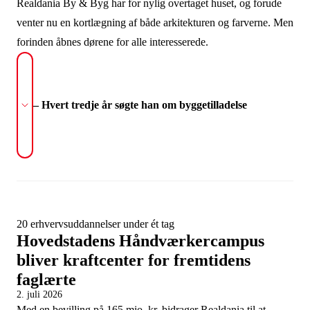
Realdania By & Byg har for nylig overtaget huset, og forude
venter nu en kortlægning af både arkitekturen og farverne. Men
forinden åbnes dørene for alle interesserede.
– Hvert tredje år søgte han om byggetilladelse
20 erhvervsuddannelser under ét tag
Hovedstadens Håndværkercampus
bliver kraftcenter for fremtidens
faglærte
2. juli 2026
Med en bevilling på 165 mio. kr. bidrager Realdania til at