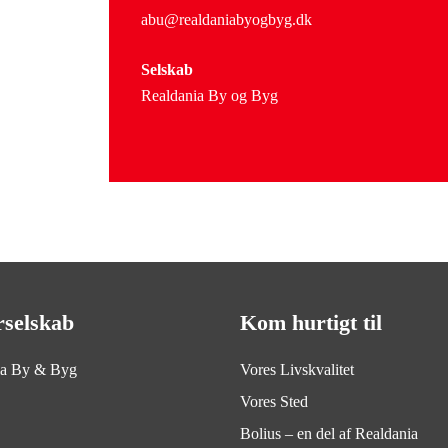
abu@realdaniabyogbyg.dk
Selskab
Realdania By og Byg
rselskab
Kom hurtigt til
ia By & Byg
Vores Livskvalitet
Vores Sted
Bolius – en del af Realdania