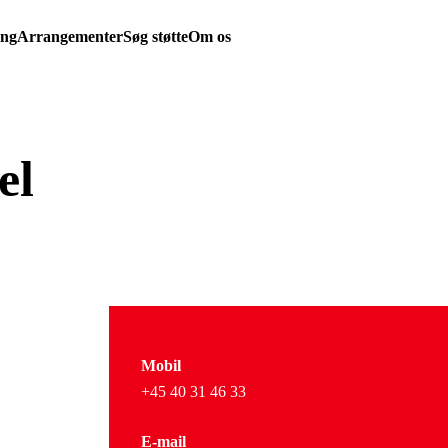
ing
Arrangementer
Søg støtte
Om os
el
Mobil
+45 40 31 46 33
E-mail