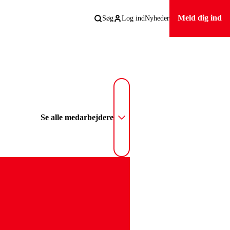
Meld dig ind
Søg
Log ind
Nyheder
Se alle medarbejdere