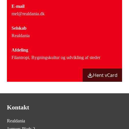
E-mail
mel@realdania.dk
Selskab
Realdania
Afdeling
Filantropi,
Bygningskultur og udvikling af steder
Hent vCard
Kontakt
Realdania
Jarmers Plads 2