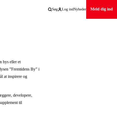
Meld dig ind
Søg
Log ind
Nyheder
n bys eller et
lysen ”Fremtidens By” i
 at inspirere og
læggere, developere,
supplement til