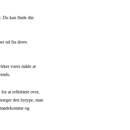
r. Du kan finde din
per ud fra deres
virker vores måde at
rends.
or at reflektere over,
 præger den bytype, man
an imødekomme og