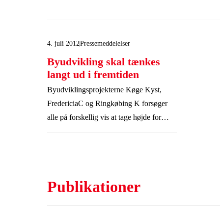
4. juli 2012
Pressemeddelelser
Byudvikling skal tænkes
langt ud i fremtiden
Byudviklingsprojekterne Køge Kyst,
FredericiaC og Ringkøbing K forsøger
alle på forskellig vis at tage højde for
fremtidens udfordringer. Realdania By
tager bestik af den nye publikation ”2050
– Der bli’r et yndigt land” og Realdania
Bys eget værktøj ”Fremtidens By”, som
Publikationer
begge giver deres bud på vigtige
udviklingstendenser i samfundet i et
langsigtet perspektiv.