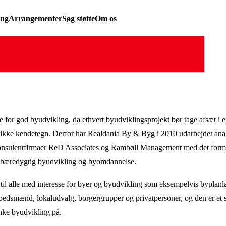
ing
Arrangementer
Søg støtte
Om os
te for god byudvikling, da ethvert byudviklingsprojekt bør tage afsæt i e
ikke kendetegn. Derfor har Realdania By & Byg i 2010 udarbejdet ana
onsulentfirmaer ReD Associates og Rambøll Management med det formål
d bæredygtig byudvikling og byomdannelse.
til alle med interesse for byer og byudvikling som eksempelvis byplan
embedsmænd, lokaludvalg, borgergrupper og privatpersoner, og den er et 
ænke byudvikling på.