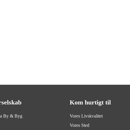
rselskab
Kom hurtigt til
ia By & Byg
Vores Livskvalitet
Vores Sted