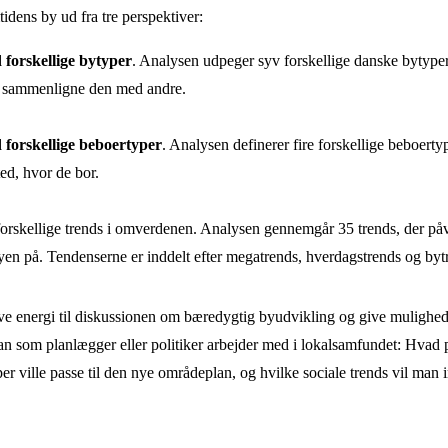
idens by ud fra tre perspektiver:
forskellige bytyper
. Analysen udpeger syv forskellige danske bytype
 sammenligne den med andre.
 forskellige beboertyper
. Analysen definerer fire forskellige beboerty
sted, hvor de bor.
forskellige trends i omverdenen. Analysen gennemgår 35 trends, der på
yen på. Tendenserne er inddelt efter megatrends, hverdagstrends og byt
e energi til diskussionen om bæredygtig byudvikling og give mulighed f
n som planlægger eller politiker arbejder med i lokalsamfundet: Hvad
yper ville passe til den nye områdeplan, og hvilke sociale trends vil m