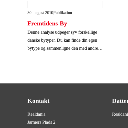
30. august 2010
Publikation
Fremtidens By
Denne analyse udpeger syv forskellige
danske bytyper. Du kan finde din egen
bytype og sammenligne den med andre.
Analysen definerer også fire forskellige
beboertyper ud vores forhold til det sted,
hvor vi bor – og endelig gennemgås 35
trends, der påvirker vores måde at bo i og
bruge byen.
Kontakt
Datte
Realdania
Realdan
Jarmers Plads 2