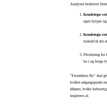
Analysen beskriver fremt
Kendetegn ved 
egen bytype og
Kendetegn ved
forhold til det 
Påvirkning fra 
bo i og bruge b
”Fremtidens By” skal giv
hvilket udgangspunkt ma
tilhører, hvilke beboert
inspireres af.