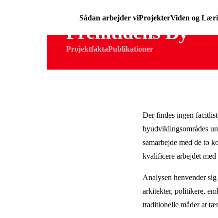
Sådan arbejder vi
Projekter
Viden og Lær
Fremtidens By
Projektfakta
Publikationer
Der findes ingen facitlis
byudviklingsområdes un
samarbejde med de to k
kvalificere arbejdet me
Analysen henvender sig 
arkitekter, politikere, 
traditionelle måder at t