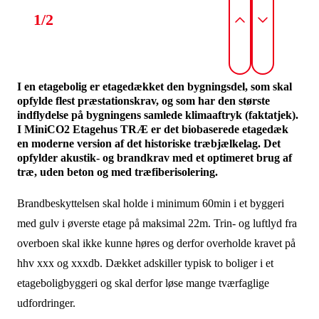
1/2
I en etagebolig er etagedækket den bygningsdel, som skal
opfylde flest præstationskrav, og som har den største
indflydelse på bygningens samlede klimaaftryk (faktatjek).
I MiniCO2 Etagehus TRÆ er det biobaserede etagedæk
en moderne version af det historiske træbjælkelag. Det
opfylder akustik- og brandkrav med et optimeret brug af
træ, uden beton og med træfiberisolering.
Brandbeskyttelsen skal holde i minimum 60min i et byggeri
med gulv i øverste etage på maksimal 22m. Trin- og luftlyd fra
overboen skal ikke kunne høres og derfor overholde kravet på
hhv xxx og xxxdb. Dækket adskiller typisk to boliger i et
etageboligbyggeri og skal derfor løse mange tværfaglige
udfordringer.