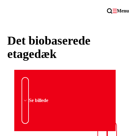
Menu
Det biobaserede
etagedæk
Se billede