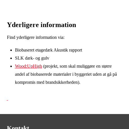
I alle opbygninger er der testet et svømmende gulv
udført med et lag af sand eller ler. I det udførte
byggeri er sandet lagt ud i et bikubesystem af pap,
Yderligere information
som sikrer en hurtig og nem montage.
Find yderligere information via:
Læs mere herom under AKUSTIK, PREFAB og i
Biobaseret etagedæk Akustik rapport
rapporten Fremtidens Biobaserede Etagedæk
.
SLK dæk- og gulv
Grafik: Figur 1 – Billede fra byggepladsen –
Wood:UpHigh
(projekt, som skal muliggøre en større
sand/bikuben
andel af biobaserede materialer i byggeriet uden at gå på
kompromis med brandsikkerheden).
Kontakt