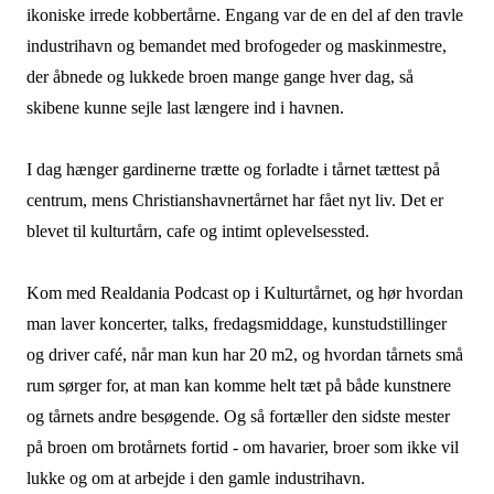
ikoniske irrede kobbertårne. Engang var de en del af den travle
industrihavn og bemandet med brofogeder og maskinmestre,
der åbnede og lukkede broen mange gange hver dag, så
skibene kunne sejle last længere ind i havnen.
I dag hænger gardinerne trætte og forladte i tårnet tættest på
centrum, mens Christianshavnertårnet har fået nyt liv. Det er
blevet til kulturtårn, cafe og intimt oplevelsessted.
Kom med Realdania Podcast op i Kulturtårnet, og hør hvordan
man laver koncerter, talks, fredagsmiddage, kunstudstillinger
og driver café, når man kun har 20 m2, og hvordan tårnets små
rum sørger for, at man kan komme helt tæt på både kunstnere
og tårnets andre besøgende. Og så fortæller den sidste mester
på broen om brotårnets fortid - om havarier, broer som ikke vil
lukke og om at arbejde i den gamle industrihavn.